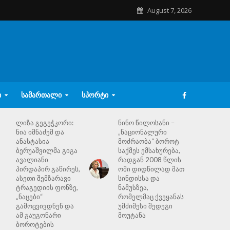
August 7, 2026
Ი
ᲡᲐᲛᲐᲠᲗᲐᲚᲘ
ᲡᲞᲝᲠᲢᲘ
ლიზა გეგეჭკორი:
ნინო წილოსანი –
ნია იმნაძემ და
„ნაციონალური
ანასტასია
მოძრაობა“ ბოროტ
ბერუაშვილმა გიგა
საქმეს ემსახურება,
ავალიანი
რადგან 2008 წლის
პირდაპირ გაწირეს,
ომი დიდწილად მათ
ასეთი შემზარავი
სინდისსა და
ტრაგედიის ფონზე,
ნამუსზეა,
„ნაცები“
რომელმაც ქვეყანას
გამოცვივდნენ და
უმძიმესი შედეგი
ამ გაუგონარი
მოუტანა
ბოროტების