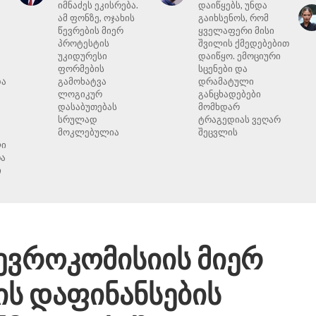
იმნაძეს ეკისრება.
დაიწყებს, უნდა
ამ ფონზე, ოჯახის
გაიხსენოს, რომ
წევრების მიერ
ყველაფერი მისი
პროტესტის
შვილის ქმედებებით
უკიდურესი
დაიწყო. ემოციური
ფორმების
სცენები და
და
გამოხატვა
დრამატული
ლოგიკურ
განცხადებები
დასაბუთებას
მომხდარ
სრულად
ტრაგედიას ვეღარ
მოკლებულია
შეცვლის
ლი
ა
ი
ევროკომისიის მიერ
ს დაფინანსების