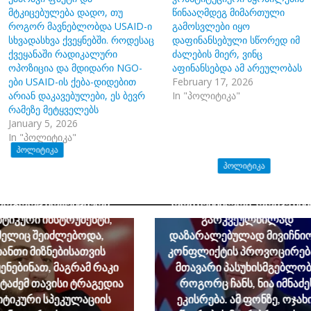
მტკიცებულება დადო, თუ
წინააღმდეგ მიმართული
როგორ მავნებლობდა USAID-ი
გამოსვლები იყო
სხვადასხვა ქვეყნებში. როდესაც
დაფინანსებული სწორედ იმ
ქვეყანაში რადიკალური
ძალების მიერ, ვინც
ოპოზიცია და მდიდარი NGO-
აფინანსებდა ამ არეულობას
ები USAID-ის ქება-დიდებით
February 17, 2026
არიან დაკავებულები, ეს ბევრ
In "პოლიტიკა"
რამეზე მეტყველებს
January 5, 2026
In "პოლიტიკა"
ᲞᲝᲚᲘᲢᲘᲙᲐ
ᲞᲝᲚᲘᲢᲘᲙᲐ
ბუა: ნაცსექტისათვის გიგა
ანის დედა საინტერესო
გია აბაშიძე: მიუხედავად იმი
როგორც პოტენციური
რომ შესაძლოა, ორივე მხ
ტიკური ინსტრუმენტი,
გარკვეულწილად
ელიც შეიძლებოდა,
დაზარალებულად მივიჩნი
ანთი მიზნებისათვის
კონფლიქტის პროვოცირებ
ენებინათ, მაგრამ რაკი
მთავარი პასუხისმგებლობ
ატაძემ თავისი ტრაგედია
როგორც ჩანს, ნია იმნაძე
ტიკური სპეკულაციის
ეკისრება. ამ ფონზე, ოჯახ