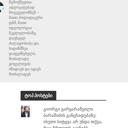
შემოქმედთა
ადვოკატებად
მოგვევლინნენ –
მათი პოლიტიკური
დნმ, მათი
იდეოლოგია
მკვლელობაზე,
დაუსჯელ
ძალადობასა და
სადიზმზეა
დაფუძნებული,
მოძალადე
ყოველთვის
იზიდავს და იცავს
მოძალადეს
ტოპ პოსტები
გიორგი ყარყარაშვილი
ბარამიძის განცხადებაზე:
ისეთი სიტყვა არ უნდა თქვა,
რაც ჩრდილს აყენებს