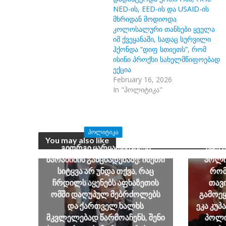
NED-ის, EED-ის და USAID-ის
მხრიდან მოდიოდა
კოლოსალური თანხები ყველა
იმ ქვეყანაში, სადაც სურვილი
ჰქონდა “დიფ სთიეთს”, რომ
ისინი პროქსი სახელმწიფოებად
ექცია
February 16, 2026
In "პოლიტიკა"
ჯაბა ხუ
ᲞᲝᲚᲘᲢᲘᲙᲐ
ავალი
You may also like
გიორგი ყარყარაშვილი
იყო 
ბარამიძის განცხადებაზე: ისეთი
პოლი
სიტყვა არ უნდა თქვა, რაც
რომ
ჩრდილს აყენებს აფხაზეთის
თავი
ომში დაღუპულ მებრძოლებს
გამოეყ
და ქართველ ხალხს
ეკა კუპ
მკვლელებად წარმოაჩენს, შენი
პოლი