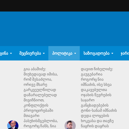
ᲪᲘᲜᲐ
ᲛᲔᲪᲜᲘᲔᲠᲔᲑᲐ
ᲞᲝᲚᲘᲢᲘᲙᲐ
ᲡᲐᲖᲝᲒᲐᲓᲝᲔᲑᲐ
ᲯᲐᲠ
გია აბაშიძე:
დავით ჩიხელიძე:
მიუხედავად იმისა,
გაუგებარია
რომ შესაძლოა,
როგორც ნია
ორივე მხარე
იმნაძის, ისე სხვა
გარკვეულწილად
დაკავებულთა
დაზარალებულად
ოჯახის წევრების
მივიჩნიოთ,
საჯარო
კონფლიქტის
განცხადებების
პროვოცირებაში
ტონი-სანამ იმნაძის
მთავარი
დედა ლოყების
პასუხისმგებლობა,
ხოკვასა და თავზე
როგორც ჩანს, ნია
ნაცრის დაყრას