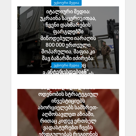
ᲣᲪᲮᲝᲣᲠᲘ ᲛᲔᲓᲘᲐ
იტალიური მედია:
უკრაინა საცერივითაა,
ჩვენი დახმარების
ფარგლებში
მიწოდებული იარაღის
800 000 ერთეული
მოპარულია, მაფია კი
შავ ბაზარში იძირება:
„დრონებითაც
ᲣᲪᲮᲝᲣᲠᲘ ᲛᲔᲓᲘᲐ
ინტერესდებიან“
მარკო რუბიო: აშშ-ის
July 29, 2026
მთავრობა 2.5
მილიარდი დოლარის
ოდენობის სტრატეგიულ
ინვესტიციებს
ახორციელებს სამხრეთ-
აღმოსავლეთ აზიაში,
რითაც კიდევ ერთხელ
ვადასტურებთ ჩვენს
ერთგულებას რეგიონის