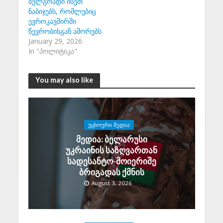
ბელგრადი ისეთ
ნაბიჯებს, რომლებიც
ევროკავშირში
წევრობისგან აშორებს
January 29, 2026
In "პოლიტიკა"
You may also like
ᲣᲪᲮᲝᲣᲠᲘ ᲛᲔᲓᲘᲐ
მედია: ბელარუსი
უკრაინის საზღვართან
სადესანტო-მოიერიშე
ბრიგადას ქმნის
August 3, 2026