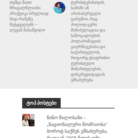
თუმცა მათი
ტურისტებისთვის,
მრავალწლიანი
საშიში ან
პრაქტიკა სრულიად
არასასურველი
სხვა რამეზე
გარემოა, რაც
მეტყველებს –
პოლიტიკური
ლევან მახაშვილი
მანიპულაციაა და
საზოგადოების
პოლარიზაციის
გაღრმავებასა და
საქართველოს,
როგორც უსაფრთხო
ტურისტული
მიმართულების,
დისკრედიტაციას
ემსახურება
ტოპ პოსტები
ნინო წილოსანი –
„ნაციონალური მოძრაობა“
ბოროტ საქმეს ემსახურება,
რადგან 2008 წლის ომი