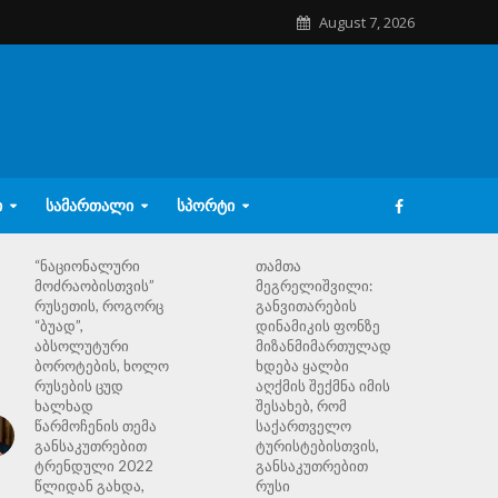
August 7, 2026
Ი
ᲡᲐᲛᲐᲠᲗᲐᲚᲘ
ᲡᲞᲝᲠᲢᲘ
“ნაციონალური
თამთა
მოძრაობისთვის”
მეგრელიშვილი:
რუსეთის, როგორც
განვითარების
“ბუად”,
დინამიკის ფონზე
აბსოლუტური
მიზანმიმართულად
ბოროტების, ხოლო
ხდება ყალბი
რუსების ცუდ
აღქმის შექმნა იმის
ხალხად
შესახებ, რომ
წარმოჩენის თემა
საქართველო
განსაკუთრებით
ტურისტებისთვის,
ტრენდული 2022
განსაკუთრებით
წლიდან გახდა,
რუსი