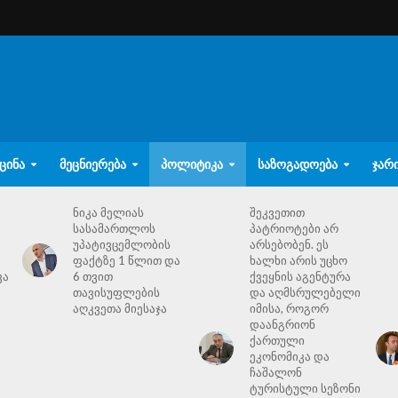
ᲪᲘᲜᲐ
ᲛᲔᲪᲜᲘᲔᲠᲔᲑᲐ
ᲞᲝᲚᲘᲢᲘᲙᲐ
ᲡᲐᲖᲝᲒᲐᲓᲝᲔᲑᲐ
ᲯᲐᲠ
ნიკა მელიას
შეკვეთით
სასამართლოს
პატრიოტები არ
უპატივცემლობის
არსებობენ. ეს
ფაქტზე 1 წლით და
ხალხი არის უცხო
ვა
6 თვით
ქვეყნის აგენტურა
თავისუფლების
და აღმსრულებელი
აღკვეთა მიესაჯა
იმისა, როგორ
დაანგრიონ
ქართული
ეკონომიკა და
ჩაშალონ
ტურისტული სეზონი