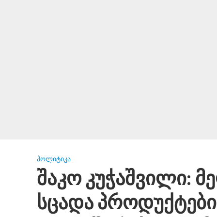
ᲞᲝᲚᲘᲢᲘᲙᲐ
შაკო კუჭაშვილი: მ
სცადა პროდუქტები