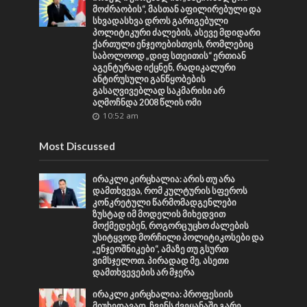
მოძრაობის“, მასთან აფილირებული და
სხვადასხვა დროს გარიგებული
პოლიტიკური ძალების, ასევე მდიდარი
ქართული ენჯეოებისთვის, რომლებიც
საბოლოოდ „დიფ სთეითის“ ერთიან
აგენტურად იქცნენ, რადიკალური
ანტირუსული განწყობების
გასაღვივებლად საკმარისი არ
აღმოჩნდა 2008 წლის ომი
10:52 am
Most Discussed
ირაკლი კირცხალია: არის თუ არა
დამთხვევა, რომ კულტურის სფეროს
კონკრეტული წარმომადგენლები
ზუსტად იმ მოდელის მიხედვით
მოქმედებენ, როგორც უცხო ძალების
უსიტყვოდ მორჩილი პოლიტიკოსები და
„ენჯეოშნიკები“, ამაზე თუ გსურთ
ვიმსჯელოთ. პირადად მე, ასეთი
დამთხვევების არ მჯერა
ირაკლი კირცხალია: პროფესიის
მიუხედავად, ჩვენს ქვეყანაში გარე