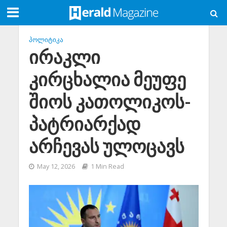
ᲞᲝᲚᲘᲢᲘᲙᲐ
ირაკლი
კირცხალია მეუფე
შიოს კათოლიკოს-
პატრიარქად
არჩევას ულოცავს
May 12, 2026
1 Min Read