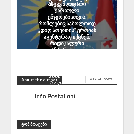
ასევე მდიდარი
August 10, 2026
ქართული
ენჯეოებისთვის,
რომლებიც საბოლოოდ
„დიფ სთეითის“ ერთიან
აგენტურად იქცნენ,
რადიკალური
ანტირუსული
განწყობების
გასაღვივებლად
საკმარისი არ აღმოჩნდა
2008 წლის ომი
About the author
VIEW ALL POSTS
August 10, 2026
Info Postalioni
ტოპ პოსტები