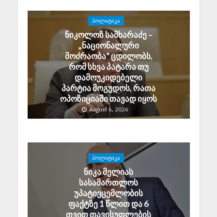
ᲞᲝᲚᲘᲢᲘᲙᲐ
ნიკოლოზ სამხარაძე –
„ნაციონალური
მოძრაობა“ ცდილობს,
რომ სხვა პატარა თუ
დამოუკიდებელი
პარტია მოგუდოს, რათა
ოპოზიციაში თავად იყოს
August 6, 2026
ᲞᲝᲚᲘᲢᲘᲙᲐ
ნიკა მელიას
სასამართლოს
უპატივცემლობის
ფაქტზე 1 წლით და 6
თვით თავისუფლების