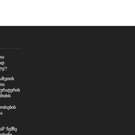
ია
მად
ე?!
აზეთის
ეთა
კურატურის
მიძის
ოძიების
ბა
მ“ ჩემზე
თქვენი