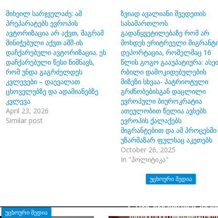
მიხეილ სარჯველაძე: ამ
ზვიად ავალიანი შვედეთის
პრეპარატებს ევროპის
სასამართლოს
ავტორიზაცია არ აქვთ, მაგრამ
გადაწყვეტილებაზე რომ არ
მინიჭებული აქვთ აშშ-ის
მოხდეს ერიტრეელი მიგრანტ
დაჩქარებული ავტორიზაცია. ეს
დეპორტაცია, რომელმაც 16
დაჩქარებული წესი ნიშნავს,
წლის გოგო გააუპატიურა: ასე
რომ უნდა გაგრძელდეს
რბილი დამოკიდებულების
კვლევები – დაევალათ
მიზეზი სხვაა- პატრიოტული
ცხოველებზე და ადამიანებზე
გრძნობებისგან დაცლილი
კვლევა
ევროპული ბიუროკრატია
April 23, 2026
ათეულობით წელია ავსებს
Similar post
ევროპის ქალაქებს
მიგრანტებით და ამ პროცესში
უზარმაზარ ფულსაც აკეთებს
October 26, 2025
In "პოლიტიკა"
ᲣᲪᲮᲝᲣᲠᲘ ᲛᲔᲓᲘᲐ
მარკო რუბიო: აშშ-ის მთავ
2.5 მილიარდი დოლარი
ᲣᲪᲮᲝᲣᲠᲘ ᲛᲔᲓᲘᲐ
ოდენობის სტრატეგიულ