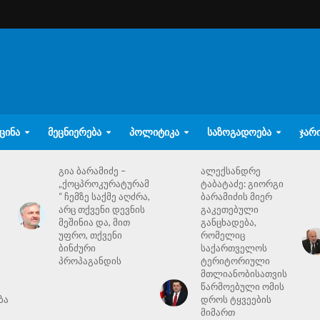
ᲪᲘᲜᲐ
ᲛᲔᲪᲜᲘᲔᲠᲔᲑᲐ
ᲞᲝᲚᲘᲢᲘᲙᲐ
ᲡᲐᲖᲝᲒᲐᲓᲝᲔᲑᲐ
ᲯᲐᲠ
გია ბარამიძე –
ალექსანდრე
„ქოცპროკურატურამ
ტაბატაძე: გიორგი
“ ჩემზე საქმე აღძრა,
ბარამიძის მიერ
არც თქვენი დევნის
გაკეთებული
მეშინია და, მით
განცხადება,
უფრო, თქვენი
რომელიც
ბინძური
საქართველოს
პროპაგანდის
ტერიტორიული
მთლიანობისათვის
წარმოებული ომის
ბა
დროს ტყვეების
მიმართ