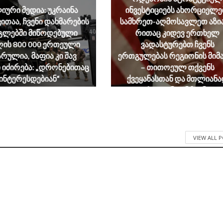
იური მედია: უკრაინა
ინვესტიციებს ახორციელე
ითაა, ჩვენი დახმარების
სამხრეთ-აღმოსავლეთ აზია
გლებში მიწოდებული
რითაც კიდევ ერთხელ
ღის 800 000 ერთეული
ვადასტურებთ ჩვენს
რულია, მაფია კი შავ
ერთგულებას რეგიონის მი
 იძირება: „დრონებითაც
– თითოეულ თქვენს
ინტერესდებიან“
ქვეყანასთან და მთლიან
რეგიონთან ჩვენი
July 29, 2026
პარტნიორობა შეერთებუ
შტატების ეროვნული ინტერ
July 22, 2026
VIEW ALL 