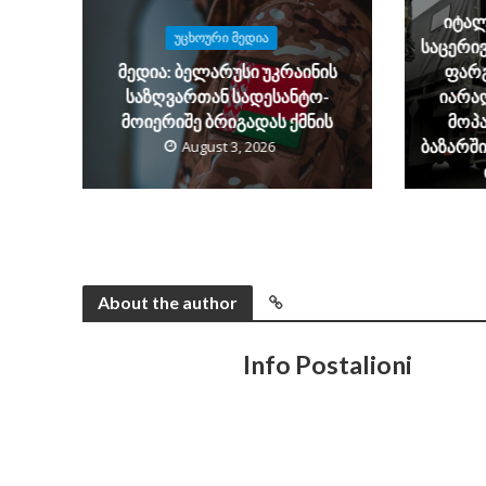
იტალ
ᲣᲪᲮᲝᲣᲠᲘ ᲛᲔᲓᲘᲐ
საცერივ
მედია: ბელარუსი უკრაინის
ფარ
საზღვართან სადესანტო-
იარა
მოიერიშე ბრიგადას ქმნის
მოპა
ბაზარში
August 3, 2026
About the author
Info Postalioni