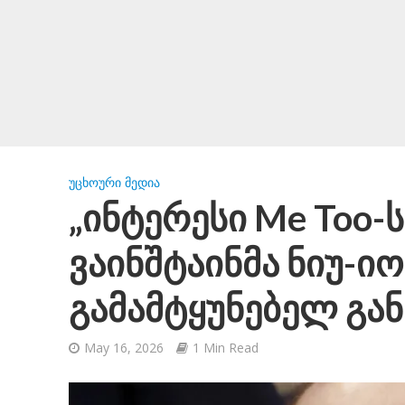
ᲣᲪᲮᲝᲣᲠᲘ ᲛᲔᲓᲘᲐ
„ინტერესი Me Too-ს
ვაინშტაინმა ნიუ-
გამამტყუნებელ გან
May 16, 2026
1 Min Read