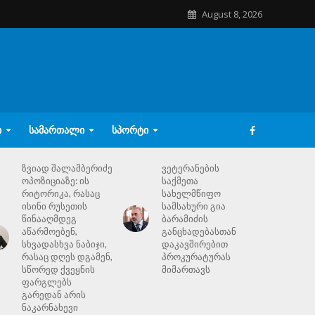
August 8, 2026
Ი
ᲡᲐᲛᲐᲠᲗᲐᲚᲘ
ᲡᲞᲝᲠᲢᲘ
ზვიად შალამბერიძე
ვეტერანების
ოპოზიციაზე: ის
საქმეთა
რიტორიკა, რასაც
სახელმწიფო
ისინი რუსეთის
სამსახური გია
წინააღმდეგ
ბარამიძის
აწარმოებენ,
განცხადებასთან
სხვადასხვა ნაბიჯი,
დაკავშირებით
რასაც დღეს დგამენ,
პროკურატურას
სწორედ ქვეყნის
მიმართავს
ფარგლებს
გარედან არის
ნაკარნახევი