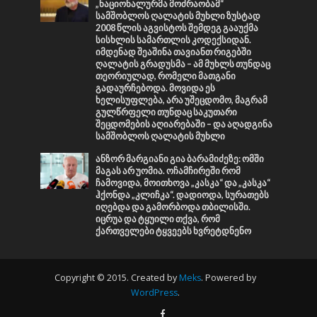
„ნაციონალურმა მოძრაობამ“
სამშობლოს ღალატის მუხლი ზუსტად
2008 წლის აგვისტოს შემდეგ გააუქმა
სისხლის სამართლის კოდექსიდან.
იმდენად შეაშინა თავიანთ რიგებში
ღალატის გრადუსმა – ამ მუხლს თუნდაც
თეორიულად, რომელი მათგანი
გადაურჩებოდა. მოვიდა ეს
ხელისუფლება, არა უშეცდომო, მაგრამ
გულწრფელი თუნდაც საკუთარი
შეცდომების აღიარებაში – და აღადგინა
სამშობლოს ღალატის მუხლი
ანზორ მარგიანი გია ბარამიძეზე: ომში
მაგას არ უომია. ოჩამჩირეში რომ
ჩამოვიდა, მოითხოვა „კასკა“ და „კასკა“
ჰქონდა „კლიჩკა“. დადიოდა, სურათებს
იღებდა და გამორბოდა თბილისში.
იცრუა და ტყუილი თქვა, რომ
ქართველები ტყვეებს ხვრეტდნენო
Copyright © 2015. Created by
Meks
. Powered by
WordPress
.