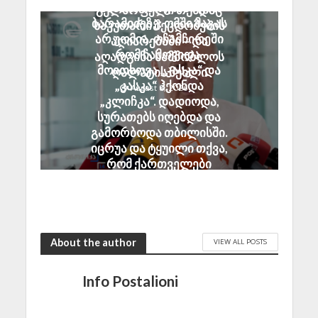
ანზორ მარგიანი გია
გულწრფელი თუნდაც
ბარამიძეზე: ომში მაგას
საკუთარი შეცდომების
არ უომია. ოჩამჩირეში
აღიარებაში – და
რომ ჩამოვიდა,
აღადგინა სამშობლოს
მოითხოვა „კასკა“ და
ღალატის მუხლი
„კასკა“ ჰქონდა
August 8, 2026
„კლიჩკა“. დადიოდა,
სურათებს იღებდა და
გამორბოდა თბილისში.
იცრუა და ტყუილი თქვა,
რომ ქართველები
ტყვეებს ხვრეტდნენო
August 8, 2026
About the author
VIEW ALL POSTS
Info Postalioni