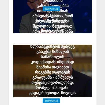
კობახიძის
გასამართლებას
ᲞᲝᲚᲘᲢᲘᲙᲐ
ითხოვს; შხამიან
დავით
არსებას ჰგონია, რომ
ქართველიშვილი:
ოდესმე მისი ექს-
„ნაციონალურმა
მეუღლის, ნაცჯალათ
მოძრაობამ“
ერეკლე კოდუას ხანა
სამშობლოს ღალატის
დადგება
მუხლი ზუსტად 2008
საქართველოში
წლის აგვისტოს შემდეგ
August 8, 2026
გააუქმა სისხლის
სამართლის
კოდექსიდან. იმდენად
შეაშინა თავიანთ
რიგებში ღალატის
გრადუსმა – ამ მუხლს
თუნდაც თეორიულად,
რომელი მათგანი
გადაურჩებოდა. მოვიდა
ეს ხელისუფლება, არა
ᲞᲝᲚᲘᲢᲘᲙᲐ
უშეცდომო, მაგრამ