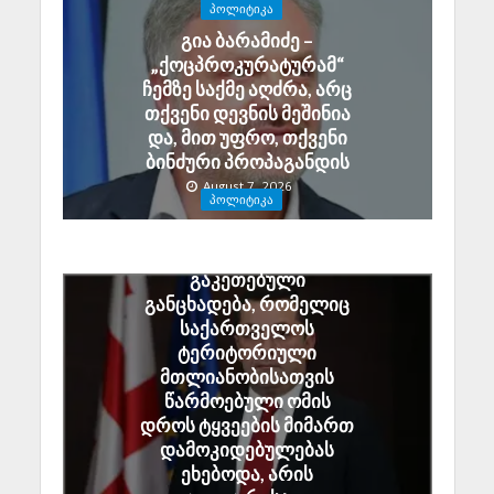
ᲞᲝᲚᲘᲢᲘᲙᲐ
გია ბარამიძე –
„ქოცპროკურატურამ“
ჩემზე საქმე აღძრა, არც
თქვენი დევნის მეშინია
და, მით უფრო, თქვენი
ბინძური პროპაგანდის
August 7, 2026
ᲞᲝᲚᲘᲢᲘᲙᲐ
ალექსანდრე ტაბატაძე:
გიორგი ბარამიძის მიერ
გაკეთებული
განცხადება, რომელიც
საქართველოს
ტერიტორიული
მთლიანობისათვის
წარმოებული ომის
დროს ტყვეების მიმართ
დამოკიდებულებას
ეხებოდა, არის