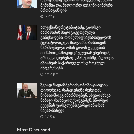
ჩემზე საქმე აღძრა, არც თქვენი დევნის
მეშინია და, მით უფრო, თქვენი ბინძური
პროპაგანდის
5:22 pm
ალექსანდრე ტაბატაძე: გიორგი
ბარამიძის მიერ გაკეთებული
განცხადება, რომელიც საქართველოს
ტერიტორიული მთლიანობისათვის
წარმოებული ომის დროს ტყვეების
მიმართ დამოკიდებულებას ეხებოდა,
არის უკიდურესად უპასუხისმგებლო და
აზიანებს საქართველოს ეროვნულ
ინტერესებს
4:42 pm
ზვიად შალამბერიძე ოპოზიციაზე: ის
რიტორიკა, რასაც ისინი რუსეთის
წინააღმდეგ აწარმოებენ, სხვადასხვა
ნაბიჯი, რასაც დღეს დგამენ, სწორედ
ქვეყნის ფარგლებს გარედან არის
ნაკარნახევი
4:40 pm
Most Discussed