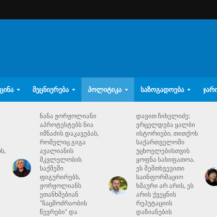
ᲪᲘᲜᲐ
ᲛᲔᲪᲜᲘᲔᲠᲔᲑᲐ
ᲞᲝᲚᲘᲢᲘᲙᲐ
ᲡᲐᲖᲝᲒᲐᲓᲝᲔᲑᲐ
ᲯᲐᲠ
ნანა ჟორჟოლიანი
დავით ჩიხელიძე:
აპროტესტებს ნია
ვრცელდება ყალბი
იმნაძის დაკავებას,
ისტორიები, თითქოს
რომელიც გიგა
საქართველოში
ს,
ავალიანის
უცხოელებისთვის
მკვლელობის
ყოფნა სახიფათოა.
საქმეში
ეს შემთხვევითი
ფიგურირებს,
საინფორმაციო
ჟორჟოლიანს
ხმაური არ არის, ეს
ეთანხმებიან
არის ქვეყნის
“ნაცმოძრაობის
რეპუტაციის
წევრები” და
დაზიანების