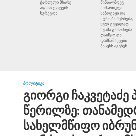
ქართული მხარე
წინააღმდეგ
აფხაზ ტყვეებს
მიმართული
ხვრეტდა
საბოტაჟი და
მტრობა შერჩება,
სულ ტყუილად.
სუსმა გამოძიება
დაიწყო და
დამნაშავეები
პასუხს აგებენ
ᲞᲝᲚᲘᲢᲘᲙᲐ
გიორგი ჩაკვეტაძე 
წერილზე: თანამე
სახელმწიფო იბრუნ