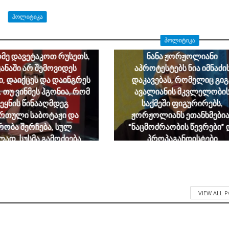
ᲞᲝᲚᲘᲢᲘᲙᲐ
ფოჩხუა: ამ ყველაფერს
ᲞᲝᲚᲘᲢᲘᲙᲐ
ი მიზანი აქვს, რომ
ე დავეტაკოთ რუსეთს,
ნანა ჟორჟოლიანი
ყანაში არ შემოვიდეს
აპროტესტებს ნია იმნაძი
, დაიქცეს და დაინგრეს
დაკავებას, რომელიც გიგ
. თუ ვინმეს ჰგონია, რომ
ავალიანის მკვლელობი
ვეყნის წინააღმდეგ
საქმეში ფიგურირებს,
ართული საბოტაჟი და
ჟორჟოლიანს ეთანხმებია
რობა შერჩება, სულ
“ნაცმოძრაობის წევრები” 
ლად. სუსმა გამოძიება
პროპაგანდისტები
და დამნაშავეები პასუხს
August 6, 2026
აგებენ
August 6, 2026
VIEW ALL 