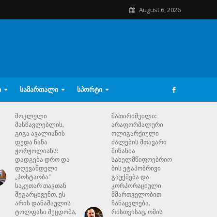
August 6, 2026
Ი
ᲡᲐᲛᲐᲠᲗᲐᲚᲘ
ᲡᲞᲝᲠᲢᲘ
მოკლული
შათირიშვილი:
მასწავლებლის,
არაფორმალური
გიგა ავალიანის
ოლიგარქიული
დედა ნანა
ძალების მთავარი
ჟორჟოლიანს:
მიზანია
დადგება დრო და
სახელმწიფოებრიო
დღევანდელი
ბის ეტაპობრივი
„პოსტაობა“
გაუქმება და
საკუთარ თავთან
კორპორაციული
შეგარცხვენთ, ეს
მმართველობით
არის დანაშაულის
ჩანაცვლება,
ტოლფასი შეცდომა,
რისთვისაც, ომის