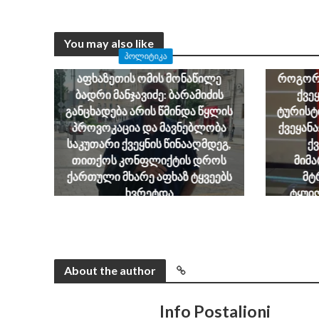
You may also like
ნინო 
ᲞᲝᲚᲘᲢᲘᲙᲐ
ერთ
აფხაზეთის ომის მონაწილე
როგორმ
ბადრი მანჯავიძე: ბარამიძის
ქვე
განცხადება არის წმინდა წყლის
ტურისტი
პროვოკაცია და მავნებლობა
ქვეყანა
საკუთარი ქვეყნის წინააღმდეგ,
ქ
თითქოს კონფლიქტის დროს
მიმ
ქართული მხარე აფხაზ ტყვეებს
მტ
ხვრეტდა
ტყუი
დაიწყო 
August 6, 2026
About the author
Info Postalioni