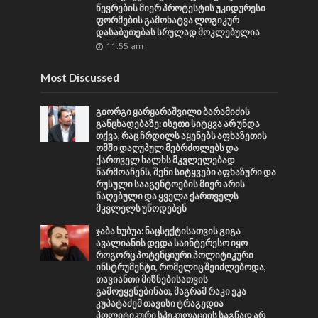
წევრების მიერ პროტესტის უკიდურესი
ფორმების გამოხატვა ლოგიკურ
დასაბუთებას სრულად მოკლებულია
11:55 am
Most Discussed
გიორგი ყარყარაშვილი ბარამიძის
განცხადებაზე: ისეთი სიტყვა არ უნდა
თქვა, რაც ჩრდილს აყენებს აფხაზეთის
ომში დაღუპულ მებრძოლებს და
ქართველ ხალხს მკვლელებად
წარმოაჩენს, შენი სიტყვები აფხაზური და
რუსული სააგენტოების მიერ არის
წაღებული და ყველა ქართველს
მკვლელს უწოდებენ
ჯაბა ხუბუა: ნაცსექტისათვის გიგა
ავალიანის დედა საინტერესო იყო
როგორც პოტენციური პოლიტიკური
ინსტრუმენტი, რომელიც შეიძლებოდა,
თავიანთი მიზნებისათვის
გამოეყენებინათ, მაგრამ რაკი ეკა
კუპატაძემ თავისი ტრაგედია
პოლიტიკური სპეკულაციის საგნად არ