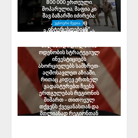
800 000 ერთეული
მოპარულია, მაფია კი
შავ ბაზარში იძირება:
„დრონებითაც
ᲣᲪᲮᲝᲣᲠᲘ ᲛᲔᲓᲘᲐ
ინტერესდებიან“
მარკო რუბიო: აშშ-ის
July 29, 2026
მთავრობა 2.5
მილიარდი დოლარის
ოდენობის სტრატეგიულ
ინვესტიციებს
ახორციელებს სამხრეთ-
აღმოსავლეთ აზიაში,
რითაც კიდევ ერთხელ
ვადასტურებთ ჩვენს
ერთგულებას რეგიონის
მიმართ – თითოეულ
თქვენს ქვეყანასთან და
მთლიანად რეგიონთან
ჩვენი პარტნიორობა
შეერთებული შტატების
ეროვნული ინტერესია