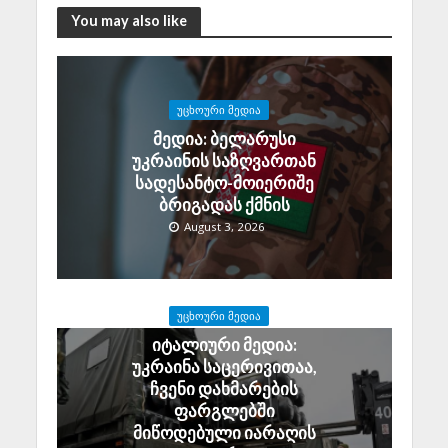
You may also like
ᲣᲪᲮᲝᲣᲠᲘ ᲛᲔᲓᲘᲐ
მედია: ბელარუსი
უკრაინის საზღვართან
სადესანტო-მოიერიშე
ბრიგადას ქმნის
August 3, 2026
ᲣᲪᲮᲝᲣᲠᲘ ᲛᲔᲓᲘᲐ
იტალიური მედია:
უკრაინა საცერივითაა,
ჩვენი დახმარების
ფარგლებში
მიწოდებული იარაღის