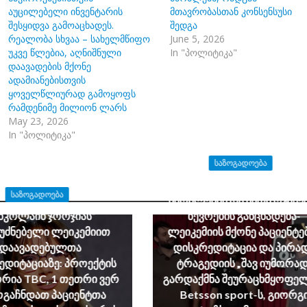
აუცილებელი ინვენტარის
მთავრობასთან კონსენსუსი
შესყიდვა გამოაცხადეს.
შედგა
რეალობა სხვაა – სახელმწიფო
June 5, 2026
უკვე წლებია, აღნიშნული
In "პოლიტიკა"
დაავადების მქონე
ადამიანებისთვის
ყოველწლიურად გამოყოფს
რამდენიმე მილიონ ლარს
May 23, 2026
In "პოლიტიკა"
ᲡᲐᲖᲝᲒᲐᲓᲝᲔᲑᲐ
ონკოპაციენტი ბავშვები
ᲡᲐᲖᲝᲒᲐᲓᲝᲔᲑᲐ
მშობლების და მათი ოჯახე
ნკოლაინ ჯორჯიას“
წევრების განცხადება-
უძნებელი ლეიკემიით
ლეიკემიის მქონე პაციენტე
დაავადებულთა
დისკრედიტაცია და პირა
ედიტაციაზე: პროექტის
ტრაგედიის „შავ იუმორად
რია TBC, 1 თეთრი ვერ
გარდაქმნა შეურაცხმყოფელ
გაჩნდათ პაციენტთა
Betsson sport-ს, გიორგ