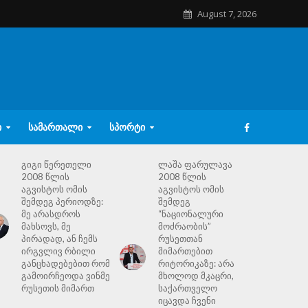
August 7, 2026
Ი
ᲡᲐᲛᲐᲠᲗᲐᲚᲘ
ᲡᲞᲝᲠᲢᲘ
გიგი წერეთელი
ლაშა ფარულავა
2008 წლის
2008 წლის
აგვისტოს ომის
აგვისტოს ომის
შემდეგ პერიოდზე:
შემდეგ
მე არასდროს
“ნაციონალური
მახსოვს, მე
მოძრაობის”
პირადად, ან ჩემს
რუსეთთან
ირგვლივ რბილი
მიმართებით
განცხადებებით რომ
რიტორიკაზე: არა
გამოირჩეოდა ვინმე
მხოლოდ მკაცრი,
რუსეთის მიმართ
საქართველო
იცავდა ჩვენი