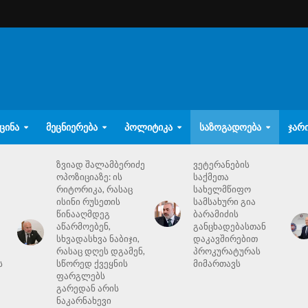
ᲪᲘᲜᲐ
ᲛᲔᲪᲜᲘᲔᲠᲔᲑᲐ
ᲞᲝᲚᲘᲢᲘᲙᲐ
ᲡᲐᲖᲝᲒᲐᲓᲝᲔᲑᲐ
ᲯᲐᲠ
ზვიად შალამბერიძე
ვეტერანების
ოპოზიციაზე: ის
საქმეთა
რიტორიკა, რასაც
სახელმწიფო
ისინი რუსეთის
სამსახური გია
წინააღმდეგ
ბარამიძის
აწარმოებენ,
განცხადებასთან
სხვადასხვა ნაბიჯი,
დაკავშირებით
რასაც დღეს დგამენ,
პროკურატურას
ს
სწორედ ქვეყნის
მიმართავს
ფარგლებს
გარედან არის
ნაკარნახევი