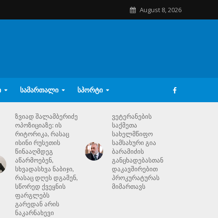
August 8, 2026
Ი
ᲡᲐᲛᲐᲠᲗᲐᲚᲘ
ᲡᲞᲝᲠᲢᲘ
ზვიად შალამბერიძე
ვეტერანების
ოპოზიციაზე: ის
საქმეთა
რიტორიკა, რასაც
სახელმწიფო
ისინი რუსეთის
სამსახური გია
წინააღმდეგ
ბარამიძის
აწარმოებენ,
განცხადებასთან
სხვადასხვა ნაბიჯი,
დაკავშირებით
რასაც დღეს დგამენ,
პროკურატურას
სწორედ ქვეყნის
მიმართავს
ფარგლებს
გარედან არის
ნაკარნახევი