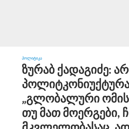
ᲞᲝᲚᲘᲢᲘᲙᲐ
ზურაბ ქადაგიძე: ა
პოლიტკონიუქტურა
„გლობალური ომის 
თუ მათ მოერგები, 
მკვლელობასაც, ად