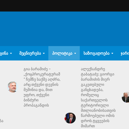
ᲪᲘᲜᲐ
ᲛᲔᲪᲜᲘᲔᲠᲔᲑᲐ
ᲞᲝᲚᲘᲢᲘᲙᲐ
ᲡᲐᲖᲝᲒᲐᲓᲝᲔᲑᲐ
ᲯᲐᲠ
გია ბარამიძე –
ალექსანდრე
„ქოცპროკურატურამ
ტაბატაძე: გიორგი
“ ჩემზე საქმე აღძრა,
ბარამიძის მიერ
არც თქვენი დევნის
გაკეთებული
მეშინია და, მით
განცხადება,
უფრო, თქვენი
რომელიც
ბინძური
საქართველოს
პროპაგანდის
ტერიტორიული
მთლიანობისათვის
წარმოებული ომის
ბა
დროს ტყვეების
მიმართ