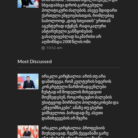
სხვადასხვა დროს გარიგებული
პოლიტიკური ძალების, ასევე მდიდარი
ქართული ენჯეოებისთვის, რომლებიც
საბოლოოდ „დიფ სთეითის“ ერთიან
აგენტურად იქცნენ, რადიკალური
ანტირუსული განწყობების
გასაღვივებლად საკმარისი არ
აღმოჩნდა 2008 წლის ომი
10:52 am
Most Discussed
ირაკლი კირცხალია: არის თუ არა
დამთხვევა, რომ კულტურის სფეროს
კონკრეტული წარმომადგენლები
ზუსტად იმ მოდელის მიხედვით
მოქმედებენ, როგორც უცხო ძალების
უსიტყვოდ მორჩილი პოლიტიკოსები და
„ენჯეოშნიკები“, ამაზე თუ გსურთ
ვიმსჯელოთ. პირადად მე, ასეთი
დამთხვევების არ მჯერა
ირაკლი კირცხალია: პროფესიის
მიუხედავად, ჩვენს ქვეყანაში გარე