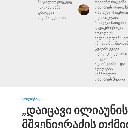
ნაცჯალათ ერეკლე
თავიანთ რიგებში
კოდუას ხანა
ღალატის გრადუს
დადგება
– ამ მუხლს თუნდა
საქართველოში
თეორიულად,
რომელი მათგანი
გადაურჩებოდა.
მოვიდა ეს
ხელისუფლება, ა
უშეცდომო, მაგრა
გულწრფელი
თუნდაც საკუთარი
შეცდომების
აღიარებაში – და
აღადგინა
სამშობლოს
ღალატის მუხლი
ᲞᲝᲚᲘᲢᲘᲙᲐ
„დაიცავი ილიაუნის
მშვენიერაძის თქმი