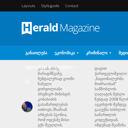
Layouts
Styleguide
Contact
ᲒᲐᲜᲐᲗᲚᲔᲑᲐ
ᲔᲙᲝᲜᲝᲛᲘᲙᲐ
ᲙᲠᲘᲛᲘᲜᲐᲚᲘ
ᲛᲔᲓᲘ
ᲮᲔᲚᲝᲕᲜᲔᲑᲐ ᲓᲐ ᲙᲣᲚᲢᲣᲠᲐ
გია აბაშიძე:
დავით
მარადმწვანე,
ქართველიშვილი:
მენტალურად გოიმი
„ნაციონალურმა
ნანული
მოძრაობამ“
ჟორჟოლიანი
სამშობლოს
პრემიერ-მინისტრ
ღალატის მუხლი
კობახიძის
ზუსტად 2008 წლი
გასამართლებას
აგვისტოს შემდეგ
ითხოვს; შხამიან
გააუქმა სისხლის
არსებას ჰგონია,
სამართლის
რომ ოდესმე მისი
კოდექსიდან.
ექს-მეუღლის,
იმდენად შეაშინა