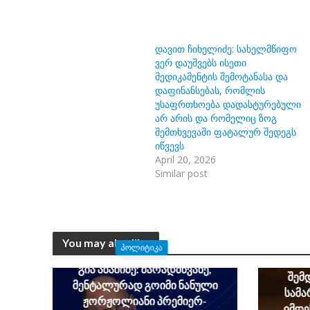
დავით ჩიხელიძე: სახელმწიფო
ვერ დაუშვებს ისეთი
მედიკამენტის შემოტანასა და
დაფინანსებას, რომლის
უსაფრთხოება დადასტურებული
არ არის და რომელიც ზოგ
შემთხვევაში ფატალურ შედეგს
იწვევს
April 20, 2026
Similar post
დავ
„ნაცი
You may also like
სამშო
ᲞᲝᲚᲘᲢᲘᲙᲐ
ზუსტა
გია აბაშიძე: მარადმწვანე,
შემ
მენტალურად გოიმი ნანული
სამა
ჟორჟოლიანი პრემიერ-
იმდე