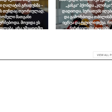
ი ღალატის გრადუსმა –
„კასკა“ ჰქონდა „კლიჩკა“
ლს თუნდაც თეორიულად,
დადიოდა, სურათებს იღებ
რომელი მათგანი
და გამორბოდა თბილისშ
ურჩებოდა. მოვიდა ეს
იცრუა და ტყუილი თქვა, რ
ფლება, არა უშეცდომო,
ქართველები ტყვეებს
მ გულწრფელი თუნდაც
ხვრეტდნენო
კუთარი შეცდომების
August 8, 2026
ებაში – და აღადგინა
ბლოს ღალატის მუხლი
VIEW ALL 
August 8, 2026