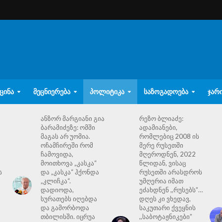
ᲪᲘᲜᲐ
ᲛᲔᲪᲜᲘᲔᲠᲔᲑᲐ
ᲞᲝᲚᲘᲢᲘᲙᲐ
ᲡᲐᲖᲝᲒᲐᲓᲝᲔᲑᲐ
ᲯᲐᲠ
ანზორ მარგიანი გია
რეზო ბლიაძე:
ბარამიძეზე: ომში
ადამიანები,
მაგას არ უომია.
რომლებიც 2008 ის
ოჩამჩირეში რომ
მერე რუსეთში
ჩამოვიდა,
მღეროდნენ, 2022
მოითხოვა „კასკა“
წლიდან, ვისაც
ს
და „კასკა“ ჰქონდა
რუსეთში არასდროს
„კლიჩკა“.
უმღერია იმათ
დადიოდა,
ეძახდნენ ,,რუსებს”…
სურათებს იღებდა
დღეს კი ვხედავ,
და გამორბოდა
საკუთარი ქვეყნის
თბილისში. იცრუა
,,საბოტაჟნიკები”