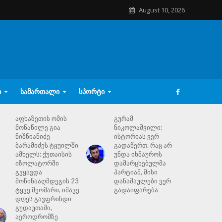
August 10, 2026
Ი
ᲡᲐᲛᲐᲠᲗᲐᲚᲘ
ᲡᲞᲝᲠᲢᲘ
აფხაზეთის ომის
გურამ
მონაწილე გია
ნიკოლაშვილი:
ნიშნიანიძე
ისტორიას ვერ
ბარამიძეს ტყუილში
გადაწერთ. რაც არ
ამხელს: ქუთაისის
უნდა იხმაუროს
იზოლატორში
დამარცხებულმა
გვყავდა
პარტიამ, მისი
მოწინააღმდეგის 23
დანაშაულები ვერ
ტყვე მეომარი, იმავე
გადაიფარება
დღეს გავფრინდი
გუდაუთაში,
აეროდრომზე