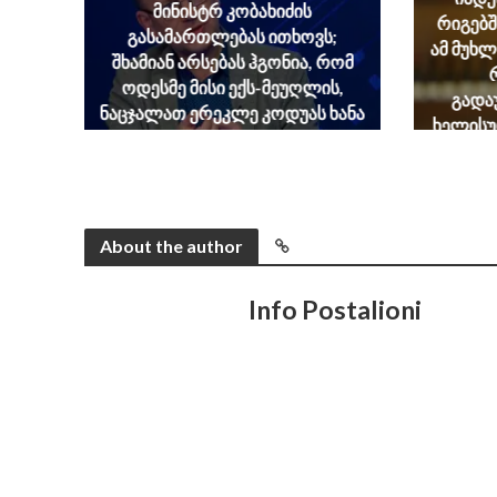
მინისტრ კობახიძის
რიგებშ
გასამართლებას ითხოვს;
ამ მუხ
შხამიან არსებას ჰგონია, რომ
ოდესმე მისი ექს-მეუღლის,
გადა
ნაცჯალათ ერეკლე კოდუას ხანა
ხელისუ
დადგება საქართველოში
მაგრა
August 8, 2026
სა
აღიარ
სამშო
About the author
Info Postalioni