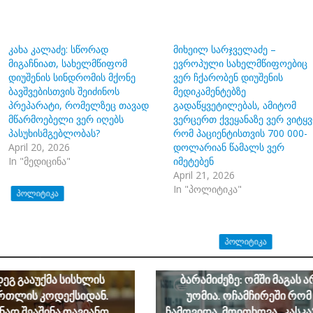
კახა კალაძე: სწორად
მიხეილ სარჯველაძე –
მიგაჩნიათ, სახელმწიფომ
ევროპული სახელმწიფოებიც
დიუშენის სინდრომის მქონე
ვერ ჩქარობენ დიუშენის
ბავშვებისთვის შეიძინოს
მედიკამენტებზე
პრეპარატი, რომელზეც თავად
გადაწყვეტილებას, ამიტომ
მწარმოებელი ვერ იღებს
ვერცერთ ქვეყანაზე ვერ ვიტყვ
პასუხისმგებლობას?
რომ პაციენტისთვის 700 000-
April 20, 2026
დოლარიან წამალს ვერ
In "მედიცინა"
იმეტებენ
April 21, 2026
In "პოლიტიკა"
ᲞᲝᲚᲘᲢᲘᲙᲐ
ით ქართველიშვილი:
ონალურმა მოძრაობამ“
ᲞᲝᲚᲘᲢᲘᲙᲐ
ბლოს ღალატის მუხლი
დ 2008 წლის აგვისტოს
ანზორ მარგიანი გია
დეგ გააუქმა სისხლის
ბარამიძეზე: ომში მაგას ა
რთლის კოდექსიდან.
უომია. ოჩამჩირეში რომ
ნად შეაშინა თავიანთ
ჩამოვიდა, მოითხოვა „კასკა