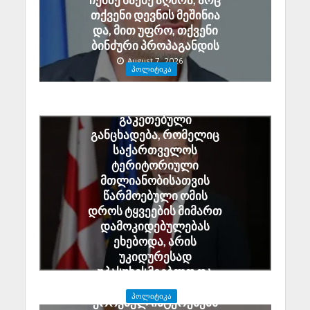
თქვენი დევნის მეშინია
და, მით უფრო, თქვენი
ბინძური პროპაგანდის
August 7, 2026
ᲞᲝᲚᲘᲢᲘᲙᲐ
ალექსანდრე ტაბატაძე:
გიორგი ბარამიძის მიერ
გაკეთებული
განცხადება, რომელიც
საქართველოს
ტერიტორიული
მთლიანობისათვის
წარმოებული ომის
დროს ტყვეების მიმართ
დამოკიდებულებას
ეხებოდა, არის
უკიდურესად
უპასუხისმგებლო და
აზიანებს საქართველოს
ᲞᲝᲚᲘᲢᲘᲙᲐ
ეროვნულ ინტერესებს