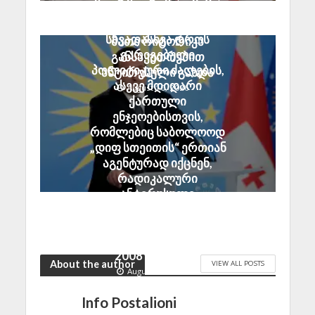
მოძრაობის“, მასთან
უკრიანაში ომის
აფილირებული და
დაწყებიდან დღემდე,
სხვადასხვა დროს
მათი რიტორიკა
გარიგებული
განსაკუთრებით
პოლიტიკური ძალების,
ანტირუსული გახდა
ასევე მდიდარი
August 10, 2026
ქართული
ენჯეოებისთვის,
რომლებიც საბოლოოდ
„დიფ სთეითის“ ერთიან
აგენტურად იქცნენ,
რადიკალური
ანტირუსული
განწყობების
გასაღვივებლად
საკმარისი არ აღმოჩნდა
2008 წლის ომი
About the author
VIEW ALL POSTS
August 10, 2026
Info Postalioni