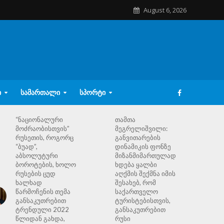
August 6, 2026
Ი
ᲡᲐᲛᲐᲠᲗᲐᲚᲘ
ᲡᲞᲝᲠᲢᲘ
“ნაციონალური
თამთა
მოძრაობისთვის”
მეგრელიშვილი:
რუსეთის, როგორც
განვითარების
“ბუად”,
დინამიკის ფონზე
აბსოლუტური
მიზანმიმართულად
ბოროტების, ხოლო
ხდება ყალბი
რუსების ცუდ
აღქმის შექმნა იმის
ხალხად
შესახებ, რომ
წარმოჩენის თემა
საქართველო
განსაკუთრებით
ტურისტებისთვის,
ტრენდული 2022
განსაკუთრებით
წლიდან გახდა,
რუსი