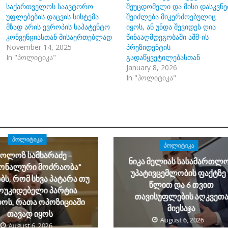
საქართველოს საავტორო
შეუცდომელი და მისი დასკვნე
უფლებების დაცვის სისტემა
შეიძლება მიკერძოებულიც
მზად არის ევროპის საპატენტო
იყოს, ან უნდა შევიდეს ღია
კონვენციასთან მისაერთებლად
წინააღმდეგობაში აშშ-ის
November 14, 2025
პრეზიდენტის
In "პოლიტიკა"
გადაწყვეტილებასთან
January 8, 2026
In "პოლიტიკა"
ᲞᲝᲚᲘᲢᲘᲙᲐ
ᲞᲝᲚᲘᲢᲘᲙᲐ
კოლოზ სამხარაძე –
ნიკა მელიას სასამართლ
იონალური მოძრაობა“
უპატივცემლობის ფაქტზე 
ს, რომ სხვა პატარა თუ
წლით და 6 თვით
ოუკიდებელი პარტია
თავისუფლების აღკვეთ
ოს, რათა ოპოზიციაში
მიესაჯა
თავად იყოს
August 6, 2026
August 6, 2026