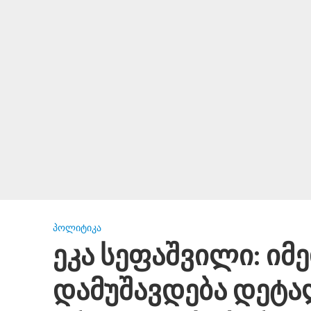
ᲞᲝᲚᲘᲢᲘᲙᲐ
ეკა სეფაშვილი: იმ
დამუშავდება დეტა