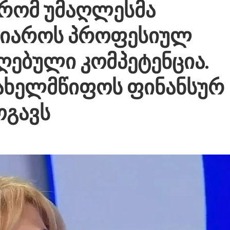
 რომ უმაღლესმა
ღიაროს პროფესიულ
ღებული კომპეტენცია.
სახელმწიფოს ფინანსურ
ოგავს