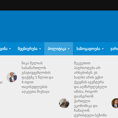
ᲪᲘᲜᲐ
ᲛᲔᲪᲜᲘᲔᲠᲔᲑᲐ
ᲞᲝᲚᲘᲢᲘᲙᲐ
ᲡᲐᲖᲝᲒᲐᲓᲝᲔᲑᲐ
ᲯᲐᲠ
ნიკა მელიას
შეკვეთით
სასამართლოს
პატრიოტები არ
უპატივცემლობის
არსებობენ. ეს
ფაქტზე 1 წლით და
ხალხი არის უცხო
ვა
6 თვით
ქვეყნის აგენტურა
თავისუფლების
და აღმსრულებელი
აღკვეთა მიესაჯა
იმისა, როგორ
დაანგრიონ
ქართული
ეკონომიკა და
ჩაშალონ
ტურისტული სეზონი