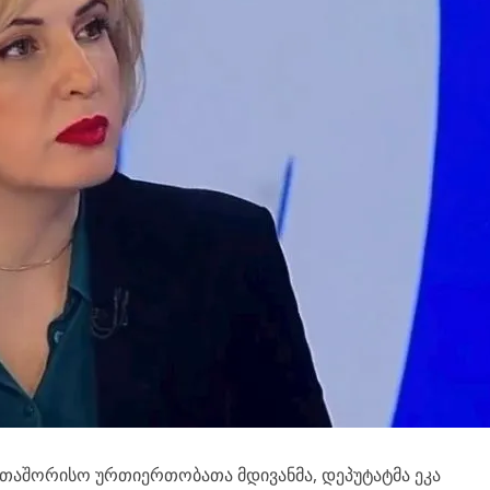
რთაშორისო ურთიერთობათა მდივანმა, დეპუტატმა ეკა