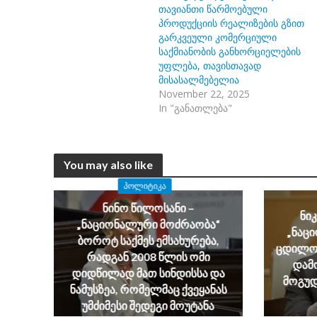
თავიანთი წარმოებული
პროდუქციის რეალიზების გზით
გარკვეული კომერციული
საქმიანობის განხორციელების
უფლება, თავისთავად
მისასალმებელია
November 22, 2025
In "განათლება"
You may also like
ᲞᲝᲚᲘᲢᲘᲙᲐ
ნინო წილოსანი –
ნი
„ნაციონალური მოძრაობა“
„ნაც
ბოროტ საქმეს ემსახურება,
ცდილობ
რადგან 2008 წლის ომი
დამ
დიდწილად მათ სინდისსა და
მოგუდ
ნამუსზეა, რომელმაც ქვეყანას
უმძიმესი შედეგი მოუტანა