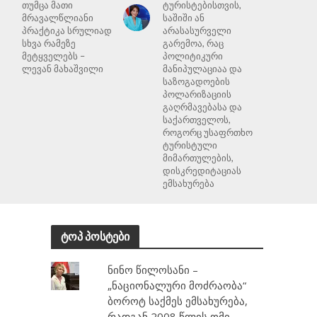
თუმცა მათი
ტურისტებისთვის,
მრავალწლიანი
საშიში ან
პრაქტიკა სრულიად
არასასურველი
სხვა რამეზე
გარემოა, რაც
მეტყველებს –
პოლიტიკური
ლევან მახაშვილი
მანიპულაციაა და
საზოგადოების
პოლარიზაციის
გაღრმავებასა და
საქართველოს,
როგორც უსაფრთხო
ტურისტული
მიმართულების,
დისკრედიტაციას
ემსახურება
ტოპ პოსტები
ნინო წილოსანი –
„ნაციონალური მოძრაობა“
ბოროტ საქმეს ემსახურება,
რადგან 2008 წლის ომი