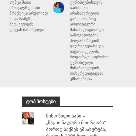
თუმცა მათი
ტურისტებისთვის,
მრავალწლიანი
საშიში ან
პრაქტიკა სრულიად
არასასურველი
სხვა რამეზე
გარემოა, რაც
მეტყველებს –
პოლიტიკური
ლევან მახაშვილი
მანიპულაციაა და
საზოგადოების
პოლარიზაციის
გაღრმავებასა და
საქართველოს,
როგორც უსაფრთხო
ტურისტული
მიმართულების,
დისკრედიტაციას
ემსახურება
ტოპ პოსტები
ნინო წილოსანი –
„ნაციონალური მოძრაობა“
ბოროტ საქმეს ემსახურება,
რადგან 2008 წლის ომი