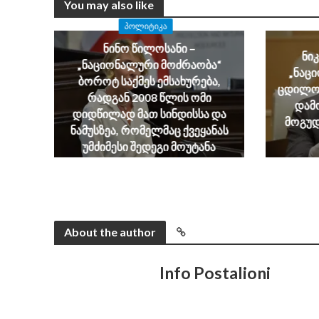
You may also like
ᲞᲝᲚᲘᲢᲘᲙᲐ
ნინო წილოსანი –
ნი
„ნაციონალური მოძრაობა“
„ნაც
ბოროტ საქმეს ემსახურება,
ცდილობ
რადგან 2008 წლის ომი
დამ
დიდწილად მათ სინდისსა და
მოგუდ
ნამუსზეა, რომელმაც ქვეყანას
უმძიმესი შედეგი მოუტანა
August 6, 2026
About the author
Info Postalioni