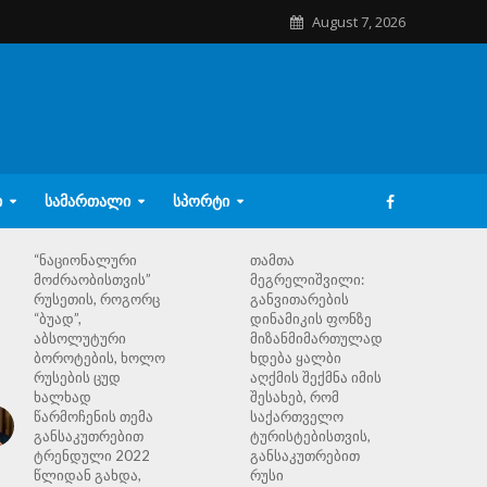
August 7, 2026
Ი
ᲡᲐᲛᲐᲠᲗᲐᲚᲘ
ᲡᲞᲝᲠᲢᲘ
“ნაციონალური
თამთა
მოძრაობისთვის”
მეგრელიშვილი:
რუსეთის, როგორც
განვითარების
“ბუად”,
დინამიკის ფონზე
აბსოლუტური
მიზანმიმართულად
ბოროტების, ხოლო
ხდება ყალბი
რუსების ცუდ
აღქმის შექმნა იმის
ხალხად
შესახებ, რომ
წარმოჩენის თემა
საქართველო
განსაკუთრებით
ტურისტებისთვის,
ტრენდული 2022
განსაკუთრებით
წლიდან გახდა,
რუსი