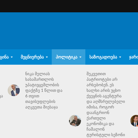
ᲪᲘᲜᲐ
ᲛᲔᲪᲜᲘᲔᲠᲔᲑᲐ
ᲞᲝᲚᲘᲢᲘᲙᲐ
ᲡᲐᲖᲝᲒᲐᲓᲝᲔᲑᲐ
ᲯᲐᲠ
ნიკა მელიას
შეკვეთით
სასამართლოს
პატრიოტები არ
უპატივცემლობის
არსებობენ. ეს
ფაქტზე 1 წლით და
ხალხი არის უცხო
ვა
6 თვით
ქვეყნის აგენტურა
თავისუფლების
და აღმსრულებელი
აღკვეთა მიესაჯა
იმისა, როგორ
დაანგრიონ
ქართული
ეკონომიკა და
ჩაშალონ
ტურისტული სეზონი