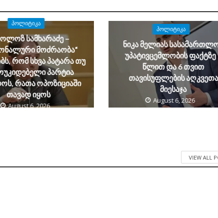
ᲞᲝᲚᲘᲢᲘᲙᲐ
ᲞᲝᲚᲘᲢᲘᲙᲐ
კოლოზ სამხარაძე –
ნიკა მელიას სასამართლ
იონალური მოძრაობა“
უპატივცემლობის ფაქტზე 
ს, რომ სხვა პატარა თუ
წლით და 6 თვით
ოუკიდებელი პარტია
თავისუფლების აღკვეთ
ოს, რათა ოპოზიციაში
მიესაჯა
თავად იყოს
August 6, 2026
August 6, 2026
VIEW ALL 