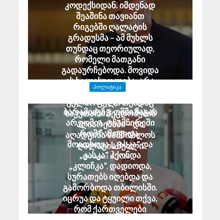
კოდექსიდან. იმდენად
შეაშინა თავიანთ
რიგებში ღალატის
გრადუსმა – ამ მუხლს
თუნდაც თეორიულად,
რომელი მათგანი
გადაურჩებოდა. მოვიდა
ეს ხელისუფლება, არა
ᲞᲝᲚᲘᲢᲘᲙᲐ
უშეცდომო, მაგრამ
ანზორ მარგიანი გია
გულწრფელი თუნდაც
ბარამიძეზე: ომში მაგას
საკუთარი შეცდომების
არ უომია. ოჩამჩირეში
აღიარებაში – და
რომ ჩამოვიდა,
აღადგინა სამშობლოს
მოითხოვა „კასკა“ და
ღალატის მუხლი
„კასკა“ ჰქონდა
August 8, 2026
„კლიჩკა“. დადიოდა,
სურათებს იღებდა და
გამორბოდა თბილისში.
იცრუა და ტყუილი თქვა,
რომ ქართველები
ტყვეებს ხვრეტდნენო