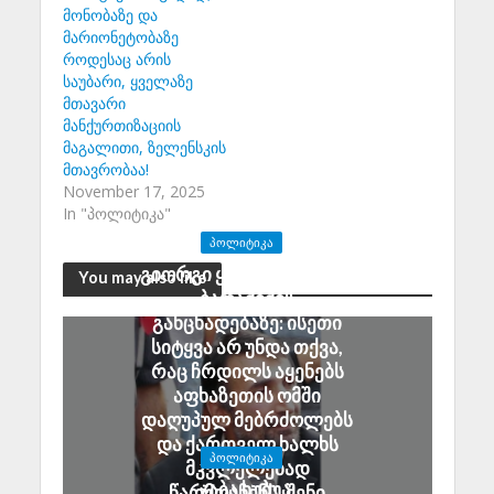
მონობაზე და
მარიონეტობაზე
როდესაც არის
საუბარი, ყველაზე
მთავარი
მანქურთიზაციის
მაგალითი, ზელენსკის
მთავრობაა!
November 17, 2025
In "პოლიტიკა"
ᲞᲝᲚᲘᲢᲘᲙᲐ
გიორგი ყარყარაშვილი
You may also like
ბარამიძის
განცხადებაზე: ისეთი
სიტყვა არ უნდა თქვა,
რაც ჩრდილს აყენებს
აფხაზეთის ომში
დაღუპულ მებრძოლებს
და ქართველ ხალხს
ᲞᲝᲚᲘᲢᲘᲙᲐ
მკვლელებად
ჯაბა ხუბუა:
წარმოაჩენს, შენი