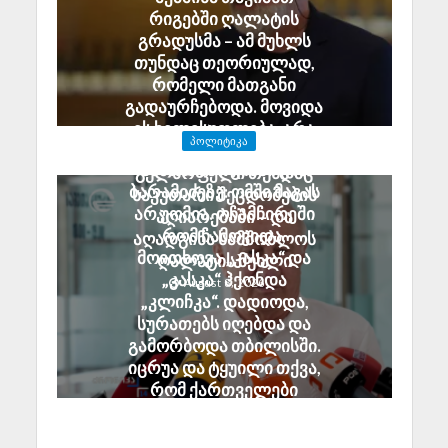
რიგებში ღალატის
გრადუსმა – ამ მუხლს
თუნდაც თეორიულად,
რომელი მათგანი
გადაურჩებოდა. მოვიდა
ეს ხელისუფლება, არა
ᲞᲝᲚᲘᲢᲘᲙᲐ
უშეცდომო, მაგრამ
ანზორ მარგიანი გია
გულწრფელი თუნდაც
ბარამიძეზე: ომში მაგას
საკუთარი შეცდომების
არ უომია. ოჩამჩირეში
აღიარებაში – და
რომ ჩამოვიდა,
აღადგინა სამშობლოს
მოითხოვა „კასკა“ და
ღალატის მუხლი
„კასკა“ ჰქონდა
August 8, 2026
„კლიჩკა“. დადიოდა,
სურათებს იღებდა და
გამორბოდა თბილისში.
იცრუა და ტყუილი თქვა,
რომ ქართველები
ტყვეებს ხვრეტდნენო
August 8, 2026