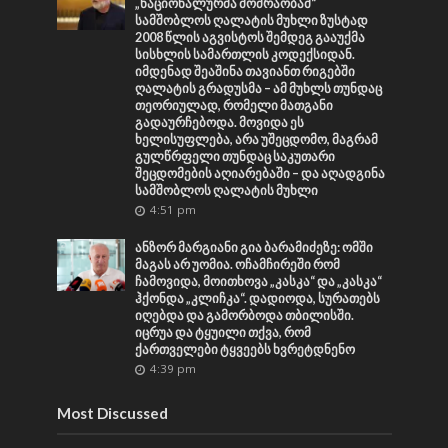
„ნაციონალურმა მოძრაობამ“
სამშობლოს ღალატის მუხლი ზუსტად
2008 წლის აგვისტოს შემდეგ გააუქმა
სისხლის სამართლის კოდექსიდან.
იმდენად შეაშინა თავიანთ რიგებში
ღალატის გრადუსმა – ამ მუხლს თუნდაც
თეორიულად, რომელი მათგანი
გადაურჩებოდა. მოვიდა ეს
ხელისუფლება, არა უშეცდომო, მაგრამ
გულწრფელი თუნდაც საკუთარი
შეცდომების აღიარებაში – და აღადგინა
სამშობლოს ღალატის მუხლი
4:51 pm
ანზორ მარგიანი გია ბარამიძეზე: ომში
მაგას არ უომია. ოჩამჩირეში რომ
ჩამოვიდა, მოითხოვა „კასკა“ და „კასკა“
ჰქონდა „კლიჩკა“. დადიოდა, სურათებს
იღებდა და გამორბოდა თბილისში.
იცრუა და ტყუილი თქვა, რომ
ქართველები ტყვეებს ხვრეტდნენო
4:39 pm
Most Discussed