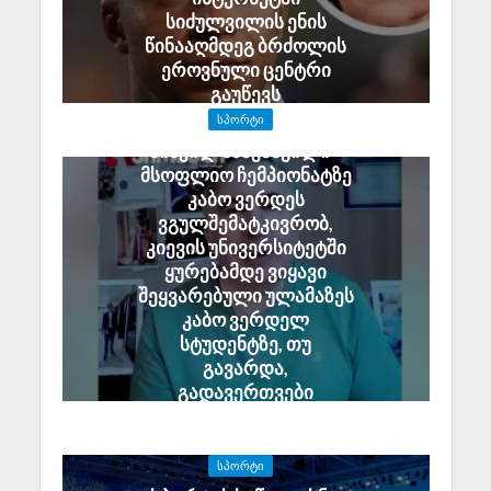
სიძულვილის ენის
წინააღმდეგ ბრძოლის
ეროვნული ცენტრი
გაუწევს
July 10, 2026
ᲡᲞᲝᲠᲢᲘ
მიხეილ სააკაშვილი –
მსოფლიო ჩემპიონატზე
კაბო ვერდეს
ვგულშემატკივრობ,
კიევის უნივერსიტეტში
ყურებამდე ვიყავი
შეყვარებული ულამაზეს
კაბო ვერდელ
სტუდენტზე, თუ
გავარდა,
გადავერთვები
ნიდერლანდებზე
June 26, 2026
ᲡᲞᲝᲠᲢᲘ