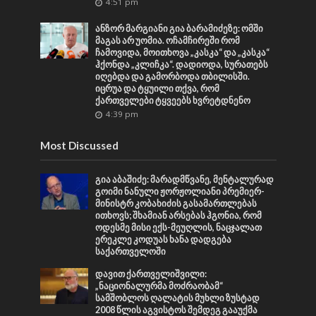
4:51 pm
ანზორ მარგიანი გია ბარამიძეზე: ომში
მაგას არ უომია. ოჩამჩირეში რომ
ჩამოვიდა, მოითხოვა „კასკა“ და „კასკა“
ჰქონდა „კლიჩკა“. დადიოდა, სურათებს
იღებდა და გამორბოდა თბილისში.
იცრუა და ტყუილი თქვა, რომ
ქართველები ტყვეებს ხვრეტდნენო
4:39 pm
Most Discussed
გია აბაშიძე: მარადმწვანე, მენტალურად
გოიმი ნანული ჟორჟოლიანი პრემიერ-
მინისტრ კობახიძის გასამართლებას
ითხოვს; შხამიან არსებას ჰგონია, რომ
ოდესმე მისი ექს-მეუღლის, ნაცჯალათ
ერეკლე კოდუას ხანა დადგება
საქართველოში
დავით ქართველიშვილი:
„ნაციონალურმა მოძრაობამ“
სამშობლოს ღალატის მუხლი ზუსტად
2008 წლის აგვისტოს შემდეგ გააუქმა