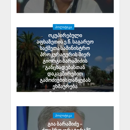
ᲞᲝᲚᲘᲢᲘᲙᲐ
ოკუპირებული
აფხაზეთის ე.წ. საგარეო
საქმეთა სამინისტრო
პროკურატურის მიერ
გიორგი ბარამიძის
განცხადებასთან
დაკავშირებით
გამოძიების დაწყებას
ეხმაურება
August 7, 2026
ᲞᲝᲚᲘᲢᲘᲙᲐ
გია ბარამიძე –