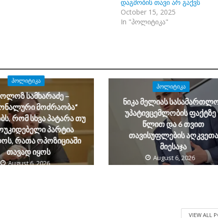
დაგმობის თავი არ გაქვს
October 15, 2025
In "პოლიტიკა"
ᲞᲝᲚᲘᲢᲘᲙᲐ
ᲞᲝᲚᲘᲢᲘᲙᲐ
კოლოზ სამხარაძე –
ნიკა მელიას სასამართლ
იონალური მოძრაობა“
უპატივცემლობის ფაქტზე 
ს, რომ სხვა პატარა თუ
წლით და 6 თვით
ოუკიდებელი პარტია
თავისუფლების აღკვეთ
ოს, რათა ოპოზიციაში
მიესაჯა
თავად იყოს
August 6, 2026
August 6, 2026
VIEW ALL 