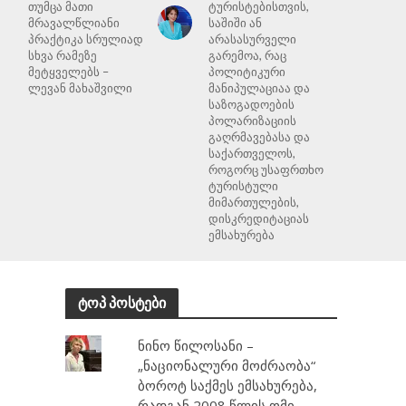
თუმცა მათი
ტურისტებისთვის,
მრავალწლიანი
საშიში ან
პრაქტიკა სრულიად
არასასურველი
სხვა რამეზე
გარემოა, რაც
მეტყველებს –
პოლიტიკური
ლევან მახაშვილი
მანიპულაციაა და
საზოგადოების
პოლარიზაციის
გაღრმავებასა და
საქართველოს,
როგორც უსაფრთხო
ტურისტული
მიმართულების,
დისკრედიტაციას
ემსახურება
ტოპ პოსტები
ნინო წილოსანი –
„ნაციონალური მოძრაობა“
ბოროტ საქმეს ემსახურება,
რადგან 2008 წლის ომი