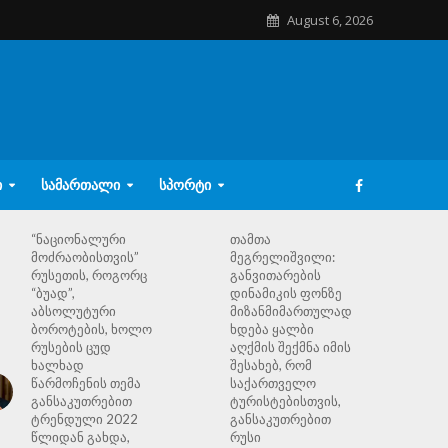
August 6, 2026
Ი
ᲡᲐᲛᲐᲠᲗᲐᲚᲘ
ᲡᲞᲝᲠᲢᲘ
“ნაციონალური
თამთა
მოძრაობისთვის”
მეგრელიშვილი:
რუსეთის, როგორც
განვითარების
“ბუად”,
დინამიკის ფონზე
აბსოლუტური
მიზანმიმართულად
ბოროტების, ხოლო
ხდება ყალბი
რუსების ცუდ
აღქმის შექმნა იმის
ხალხად
შესახებ, რომ
წარმოჩენის თემა
საქართველო
განსაკუთრებით
ტურისტებისთვის,
ტრენდული 2022
განსაკუთრებით
წლიდან გახდა,
რუსი