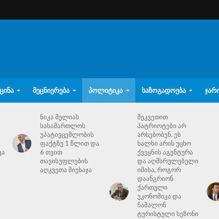
ᲪᲘᲜᲐ
ᲛᲔᲪᲜᲘᲔᲠᲔᲑᲐ
ᲞᲝᲚᲘᲢᲘᲙᲐ
ᲡᲐᲖᲝᲒᲐᲓᲝᲔᲑᲐ
ᲯᲐᲠ
ნიკა მელიას
შეკვეთით
სასამართლოს
პატრიოტები არ
უპატივცემლობის
არსებობენ. ეს
ფაქტზე 1 წლით და
ხალხი არის უცხო
ვა
6 თვით
ქვეყნის აგენტურა
თავისუფლების
და აღმსრულებელი
აღკვეთა მიესაჯა
იმისა, როგორ
დაანგრიონ
ქართული
ეკონომიკა და
ჩაშალონ
ტურისტული სეზონი