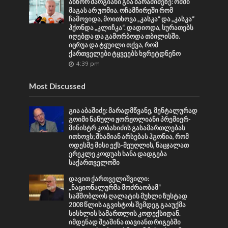
ანზორ მარგიანი გია ბარამიძეზე: ომში
მაგას არ უომია. ოჩამჩირეში რომ
ჩამოვიდა, მოითხოვა „კასკა“ და „კასკა“
ჰქონდა „კლიჩკა“. დადიოდა, სურათებს
იღებდა და გამორბოდა თბილისში.
იცრუა და ტყუილი თქვა, რომ
ქართველები ტყვეებს ხვრეტდნენო
4:39 pm
Most Discussed
გია აბაშიძე: მარადმწვანე, მენტალურად
გოიმი ნანული ჟორჟოლიანი პრემიერ-
მინისტრ კობახიძის გასამართლებას
ითხოვს; შხამიან არსებას ჰგონია, რომ
ოდესმე მისი ექს-მეუღლის, ნაცჯალათ
ერეკლე კოდუას ხანა დადგება
საქართველოში
დავით ქართველიშვილი:
„ნაციონალურმა მოძრაობამ“
სამშობლოს ღალატის მუხლი ზუსტად
2008 წლის აგვისტოს შემდეგ გააუქმა
სისხლის სამართლის კოდექსიდან.
იმდენად შეაშინა თავიანთ რიგებში