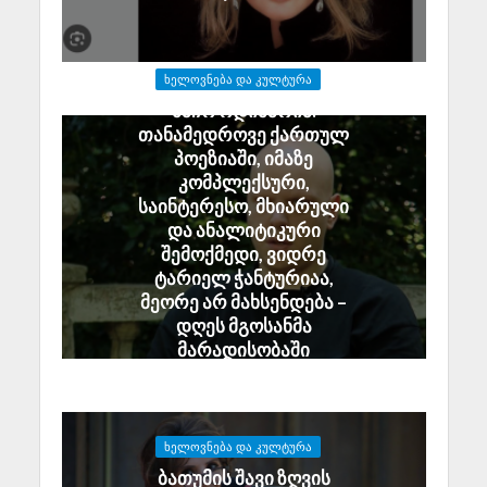
ᲮᲔᲚᲝᲕᲜᲔᲑᲐ ᲓᲐ ᲙᲣᲚᲢᲣᲠᲐ
ბაჩო ოდიშარია:
თანამედროვე ქართულ
პოეზიაში, იმაზე
კომპლექსური,
საინტერესო, მხიარული
და ანალიტიკური
შემოქმედი, ვიდრე
ტარიელ ჭანტურიაა,
მეორე არ მახსენდება –
დღეს მგოსანმა
მარადისობაში
გადაინაცვლა
July 9, 2026
ᲮᲔᲚᲝᲕᲜᲔᲑᲐ ᲓᲐ ᲙᲣᲚᲢᲣᲠᲐ
ბათუმის შავი ზღვის