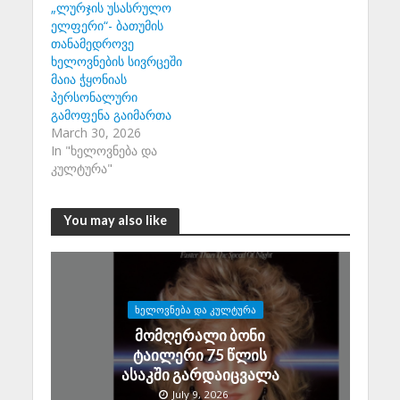
„ლურჯის უსასრულო
ელფერი“- ბათუმის
თანამედროვე
ხელოვნების სივრცეში
მაია ჭყონიას
პერსონალური
გამოფენა გაიმართა
March 30, 2026
In "ხელოვნება და
კულტურა"
You may also like
ᲮᲔᲚᲝᲕᲜᲔᲑᲐ ᲓᲐ ᲙᲣᲚᲢᲣᲠᲐ
მომღერალი ბონი
ტაილერი 75 წლის
ასაკში გარდაიცვალა
July 9, 2026