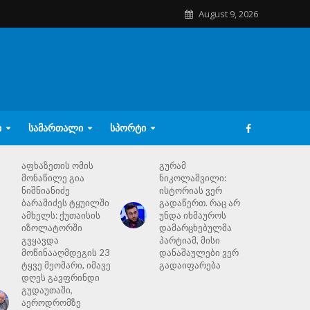
August 9, 2026
Ი
ᲡᲐᲛᲐᲠᲗᲐᲚᲘ
ᲡᲞᲝᲠᲢᲘ
აფხაზეთის ომის
გურამ
მონაწილე გია
ნიკოლაშვილი:
ნიშნიანიძე
ისტორიას ვერ
ბარამიძეს ტყუილში
გადაწერთ. რაც არ
ამხელს: ქუთაისის
უნდა იხმაუროს
იზოლატორში
დამარცხებულმა
გვყავდა
პარტიამ, მისი
მოწინააღმდეგის 23
დანაშაულები ვერ
ტყვე მეომარი, იმავე
გადაიფარება
დღეს გავფრინდი
გუდაუთაში,
აეროდრომზე