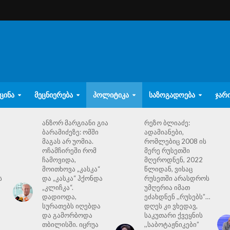
ᲪᲘᲜᲐ
ᲛᲔᲪᲜᲘᲔᲠᲔᲑᲐ
ᲞᲝᲚᲘᲢᲘᲙᲐ
ᲡᲐᲖᲝᲒᲐᲓᲝᲔᲑᲐ
ᲯᲐᲠ
ანზორ მარგიანი გია
რეზო ბლიაძე:
ბარამიძეზე: ომში
ადამიანები,
მაგას არ უომია.
რომლებიც 2008 ის
ოჩამჩირეში რომ
მერე რუსეთში
ჩამოვიდა,
მღეროდნენ, 2022
მოითხოვა „კასკა“
წლიდან, ვისაც
ს
და „კასკა“ ჰქონდა
რუსეთში არასდროს
„კლიჩკა“.
უმღერია იმათ
დადიოდა,
ეძახდნენ ,,რუსებს”…
სურათებს იღებდა
დღეს კი ვხედავ,
და გამორბოდა
საკუთარი ქვეყნის
თბილისში. იცრუა
,,საბოტაჟნიკები”