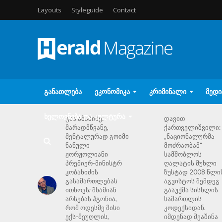
Layouts
Styleguide
Contact
ᲒᲐᲜᲐᲗᲚᲔᲑᲐ
ᲔᲙᲝᲜᲝᲛᲘᲙᲐ
ᲙᲠᲘᲛᲘᲜᲐᲚᲘ
ᲛᲔᲓᲘ
ᲮᲔᲚᲝᲕᲜᲔᲑᲐ ᲓᲐ ᲙᲣᲚᲢᲣᲠᲐ
გია აბაშიძე:
დავით
მარადმწვანე,
ქართველიშვილი:
მენტალურად გოიმი
„ნაციონალურმა
ნანული
მოძრაობამ“
ჟორჟოლიანი
სამშობლოს
პრემიერ-მინისტრ
ღალატის მუხლი
კობახიძის
ზუსტად 2008 წლი
გასამართლებას
აგვისტოს შემდეგ
ითხოვს; შხამიან
გააუქმა სისხლის
არსებას ჰგონია,
სამართლის
რომ ოდესმე მისი
კოდექსიდან.
ექს-მეუღლის,
იმდენად შეაშინა