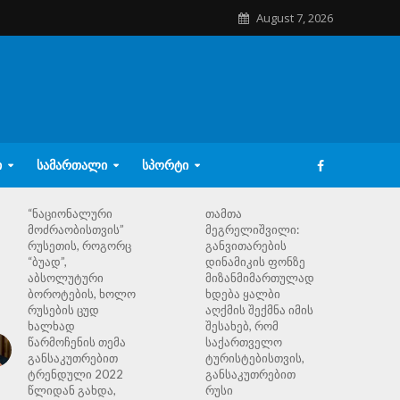
August 7, 2026
Ი
ᲡᲐᲛᲐᲠᲗᲐᲚᲘ
ᲡᲞᲝᲠᲢᲘ
“ნაციონალური
თამთა
მოძრაობისთვის”
მეგრელიშვილი:
რუსეთის, როგორც
განვითარების
“ბუად”,
დინამიკის ფონზე
აბსოლუტური
მიზანმიმართულად
ბოროტების, ხოლო
ხდება ყალბი
რუსების ცუდ
აღქმის შექმნა იმის
ხალხად
შესახებ, რომ
წარმოჩენის თემა
საქართველო
განსაკუთრებით
ტურისტებისთვის,
ტრენდული 2022
განსაკუთრებით
წლიდან გახდა,
რუსი