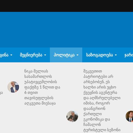
ᲪᲘᲜᲐ
ᲛᲔᲪᲜᲘᲔᲠᲔᲑᲐ
ᲞᲝᲚᲘᲢᲘᲙᲐ
ᲡᲐᲖᲝᲒᲐᲓᲝᲔᲑᲐ
ᲯᲐᲠ
ნიკა მელიას
შეკვეთით
სასამართლოს
პატრიოტები არ
უპატივცემლობის
არსებობენ. ეს
ფაქტზე 1 წლით და
ხალხი არის უცხო
ვა
6 თვით
ქვეყნის აგენტურა
თავისუფლების
და აღმსრულებელი
აღკვეთა მიესაჯა
იმისა, როგორ
დაანგრიონ
ქართული
ეკონომიკა და
ჩაშალონ
ტურისტული სეზონი