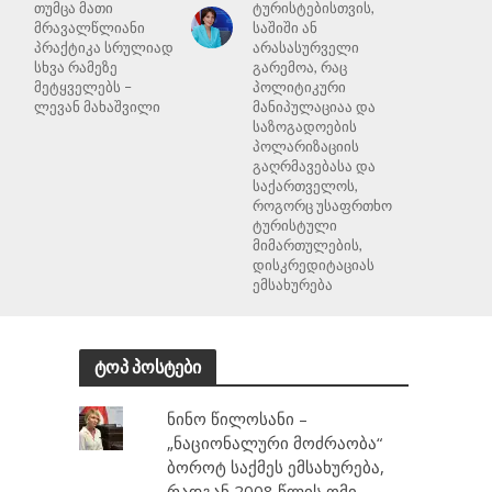
თუმცა მათი
ტურისტებისთვის,
მრავალწლიანი
საშიში ან
პრაქტიკა სრულიად
არასასურველი
სხვა რამეზე
გარემოა, რაც
მეტყველებს –
პოლიტიკური
ლევან მახაშვილი
მანიპულაციაა და
საზოგადოების
პოლარიზაციის
გაღრმავებასა და
საქართველოს,
როგორც უსაფრთხო
ტურისტული
მიმართულების,
დისკრედიტაციას
ემსახურება
ტოპ პოსტები
ნინო წილოსანი –
„ნაციონალური მოძრაობა“
ბოროტ საქმეს ემსახურება,
რადგან 2008 წლის ომი