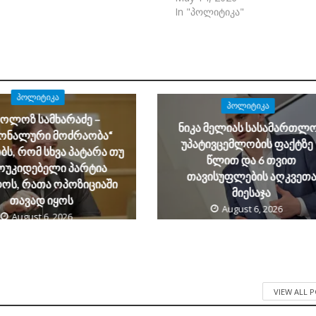
In "პოლიტიკა"
ᲞᲝᲚᲘᲢᲘᲙᲐ
ᲞᲝᲚᲘᲢᲘᲙᲐ
კოლოზ სამხარაძე –
ნიკა მელიას სასამართლ
იონალური მოძრაობა“
უპატივცემლობის ფაქტზე 
ს, რომ სხვა პატარა თუ
წლით და 6 თვით
ოუკიდებელი პარტია
თავისუფლების აღკვეთ
ოს, რათა ოპოზიციაში
მიესაჯა
თავად იყოს
August 6, 2026
August 6, 2026
VIEW ALL 