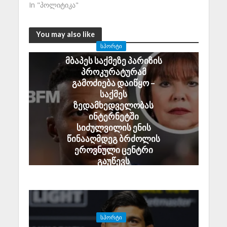
In "პოლიტიკა"
You may also like
ᲡᲞᲝᲠᲢᲘ
მბაპეს საქმეზე პარიზის
პროკურატურამ
გამოძიება დაიწყო –
საქმეს
ზედამხედველობას
ინტერნეტში
სიძულვილის ენის
წინააღმდეგ ბრძოლის
ეროვნული ცენტრი
გაუწევს
July 10, 2026
ᲡᲞᲝᲠᲢᲘ