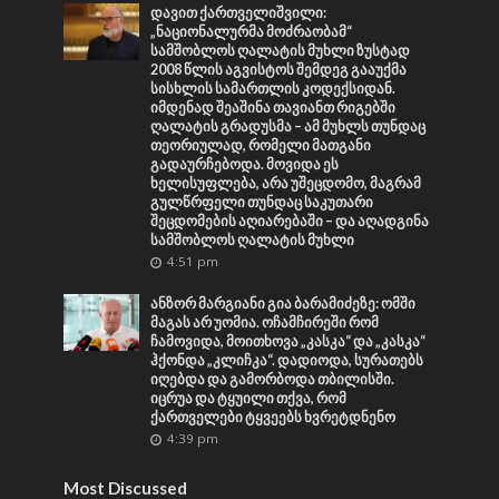
დავით ქართველიშვილი:
„ნაციონალურმა მოძრაობამ“
სამშობლოს ღალატის მუხლი ზუსტად
2008 წლის აგვისტოს შემდეგ გააუქმა
სისხლის სამართლის კოდექსიდან.
იმდენად შეაშინა თავიანთ რიგებში
ღალატის გრადუსმა – ამ მუხლს თუნდაც
თეორიულად, რომელი მათგანი
გადაურჩებოდა. მოვიდა ეს
ხელისუფლება, არა უშეცდომო, მაგრამ
გულწრფელი თუნდაც საკუთარი
შეცდომების აღიარებაში – და აღადგინა
სამშობლოს ღალატის მუხლი
4:51 pm
ანზორ მარგიანი გია ბარამიძეზე: ომში
მაგას არ უომია. ოჩამჩირეში რომ
ჩამოვიდა, მოითხოვა „კასკა“ და „კასკა“
ჰქონდა „კლიჩკა“. დადიოდა, სურათებს
იღებდა და გამორბოდა თბილისში.
იცრუა და ტყუილი თქვა, რომ
ქართველები ტყვეებს ხვრეტდნენო
4:39 pm
Most Discussed