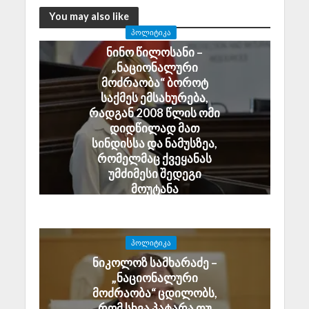
You may also like
ᲞᲝᲚᲘᲢᲘᲙᲐ
ნინო წილოსანი –
„ნაციონალური
მოძრაობა“ ბოროტ
საქმეს ემსახურება,
რადგან 2008 წლის ომი
დიდწილად მათ
სინდისსა და ნამუსზეა,
რომელმაც ქვეყანას
უმძიმესი შედეგი
მოუტანა
August 6, 2026
ᲞᲝᲚᲘᲢᲘᲙᲐ
ნიკოლოზ სამხარაძე –
„ნაციონალური
მოძრაობა“ ცდილობს,
რომ სხვა პატარა თუ