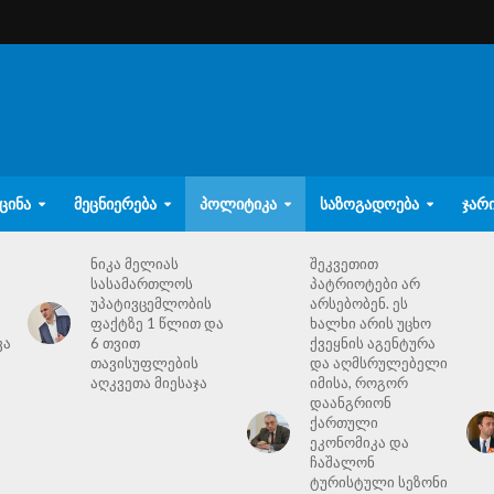
ᲪᲘᲜᲐ
ᲛᲔᲪᲜᲘᲔᲠᲔᲑᲐ
ᲞᲝᲚᲘᲢᲘᲙᲐ
ᲡᲐᲖᲝᲒᲐᲓᲝᲔᲑᲐ
ᲯᲐᲠ
ნიკა მელიას
შეკვეთით
სასამართლოს
პატრიოტები არ
უპატივცემლობის
არსებობენ. ეს
ფაქტზე 1 წლით და
ხალხი არის უცხო
ვა
6 თვით
ქვეყნის აგენტურა
თავისუფლების
და აღმსრულებელი
აღკვეთა მიესაჯა
იმისა, როგორ
დაანგრიონ
ქართული
ეკონომიკა და
ჩაშალონ
ტურისტული სეზონი