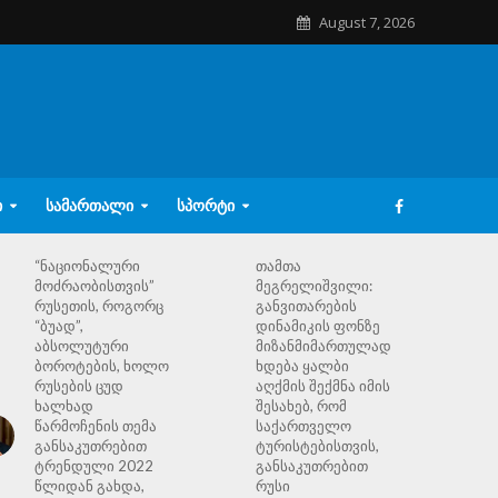
August 7, 2026
Ი
ᲡᲐᲛᲐᲠᲗᲐᲚᲘ
ᲡᲞᲝᲠᲢᲘ
“ნაციონალური
თამთა
მოძრაობისთვის”
მეგრელიშვილი:
რუსეთის, როგორც
განვითარების
“ბუად”,
დინამიკის ფონზე
აბსოლუტური
მიზანმიმართულად
ბოროტების, ხოლო
ხდება ყალბი
რუსების ცუდ
აღქმის შექმნა იმის
ხალხად
შესახებ, რომ
წარმოჩენის თემა
საქართველო
განსაკუთრებით
ტურისტებისთვის,
ტრენდული 2022
განსაკუთრებით
წლიდან გახდა,
რუსი