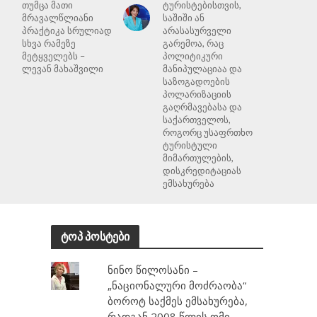
თუმცა მათი
ტურისტებისთვის,
მრავალწლიანი
საშიში ან
პრაქტიკა სრულიად
არასასურველი
სხვა რამეზე
გარემოა, რაც
მეტყველებს –
პოლიტიკური
ლევან მახაშვილი
მანიპულაციაა და
საზოგადოების
პოლარიზაციის
გაღრმავებასა და
საქართველოს,
როგორც უსაფრთხო
ტურისტული
მიმართულების,
დისკრედიტაციას
ემსახურება
ტოპ პოსტები
ნინო წილოსანი –
„ნაციონალური მოძრაობა“
ბოროტ საქმეს ემსახურება,
რადგან 2008 წლის ომი