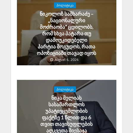
ᲞᲝᲚᲘᲢᲘᲙᲐ
ნიკოლოზ სამხარაძე –
„ნაციონალური
მოძრაობა“ ცდილობს,
რომ სხვა პატარა თუ
დამოუკიდებელი
პარტია მოგუდოს, რათა
ოპოზიციაში თავად იყოს
August 6, 2026
ᲞᲝᲚᲘᲢᲘᲙᲐ
ნიკა მელიას
სასამართლოს
უპატივცემლობის
ფაქტზე 1 წლით და 6
თვით თავისუფლების
აღკვეთა მიესაჯა