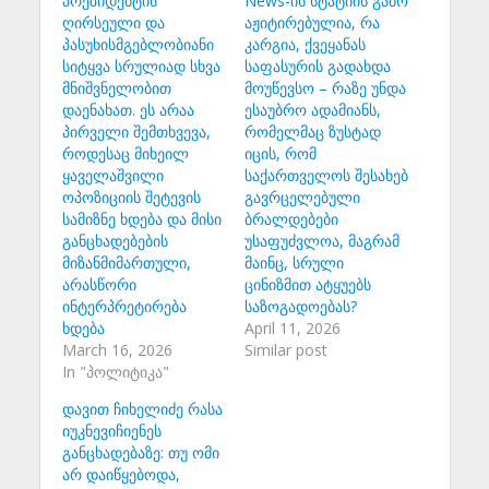
პრეზიდენტის
News-ის სტატიის გამო
ღირსეული და
აჟიტირებულია, რა
პასუხისმგებლობიანი
კარგია, ქვეყანას
სიტყვა სრულიად სხვა
საფასურის გადახდა
მნიშვნელობით
მოუწევსო – რაზე უნდა
დაენახათ. ეს არაა
ესაუბრო ადამიანს,
პირველი შემთხვევა,
რომელმაც ზუსტად
როდესაც მიხეილ
იცის, რომ
ყაველაშვილი
საქართველოს შესახებ
ოპოზიციის შეტევის
გავრცელებული
სამიზნე ხდება და მისი
ბრალდებები
განცხადებების
უსაფუძვლოა, მაგრამ
მიზანმიმართული,
მაინც, სრული
არასწორი
ცინიზმით ატყუებს
ინტერპრეტირება
საზოგადოებას?
ხდება
April 11, 2026
March 16, 2026
Similar post
In "პოლიტიკა"
დავით ჩიხელიძე რასა
იუკნევიჩიენეს
განცხადებაზე: თუ ომი
არ დაიწყებოდა,