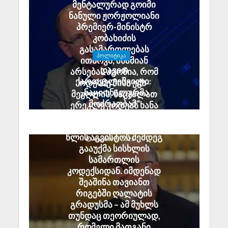
მენტალურად გოიმი
ნანული ჟორჟოლიანი
პრემიერ-მინისტრ
კობახიძის
გასამართლებას
ᲞᲝᲚᲘᲢᲘᲙᲐ
ითხოვს; შხამიან
დავით
არსებას ჰგონია, რომ
ქართველიშვილი:
ოდესმე მისი ექს-
„ნაციონალურმა
მეუღლის, ნაცჯალათ
მოძრაობამ“
ერეკლე კოდუას ხანა
სამშობლოს ღალატის
დადგება
მუხლი ზუსტად 2008
საქართველოში
წლის აგვისტოს შემდეგ
August 8, 2026
გააუქმა სისხლის
სამართლის
კოდექსიდან. იმდენად
შეაშინა თავიანთ
რიგებში ღალატის
გრადუსმა – ამ მუხლს
თუნდაც თეორიულად,
რომელი მათგანი