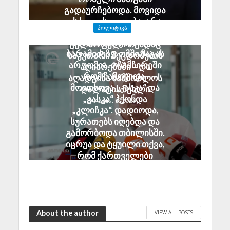
გადაურჩებოდა. მოვიდა
ეს ხელისუფლება, არა
ᲞᲝᲚᲘᲢᲘᲙᲐ
უშეცდომო, მაგრამ
ანზორ მარგიანი გია
გულწრფელი თუნდაც
ბარამიძეზე: ომში მაგას
საკუთარი შეცდომების
არ უომია. ოჩამჩირეში
აღიარებაში – და
რომ ჩამოვიდა,
აღადგინა სამშობლოს
მოითხოვა „კასკა“ და
ღალატის მუხლი
„კასკა“ ჰქონდა
August 8, 2026
„კლიჩკა“. დადიოდა,
სურათებს იღებდა და
გამორბოდა თბილისში.
იცრუა და ტყუილი თქვა,
რომ ქართველები
ტყვეებს ხვრეტდნენო
August 8, 2026
About the author
VIEW ALL POSTS