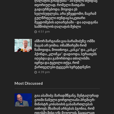
ღალატის გრადუსმა – ამ მუხლს თუნდაც
თეორიულად, რომელი მათგანი
გადაურჩებოდა. მოვიდა ეს
ხელისუფლება, არა უშეცდომო, მაგრამ
გულწრფელი თუნდაც საკუთარი
შეცდომების აღიარებაში – და აღადგინა
სამშობლოს ღალატის მუხლი
4:51 pm
ანზორ მარგიანი გია ბარამიძეზე: ომში
მაგას არ უომია. ოჩამჩირეში რომ
ჩამოვიდა, მოითხოვა „კასკა“ და „კასკა“
ჰქონდა „კლიჩკა“. დადიოდა, სურათებს
იღებდა და გამორბოდა თბილისში.
იცრუა და ტყუილი თქვა, რომ
ქართველები ტყვეებს ხვრეტდნენო
4:39 pm
Most Discussed
გია აბაშიძე: მარადმწვანე, მენტალურად
გოიმი ნანული ჟორჟოლიანი პრემიერ-
მინისტრ კობახიძის გასამართლებას
ითხოვს; შხამიან არსებას ჰგონია, რომ
ოდესმე მისი ექს-მეუღლის, ნაცჯალათ