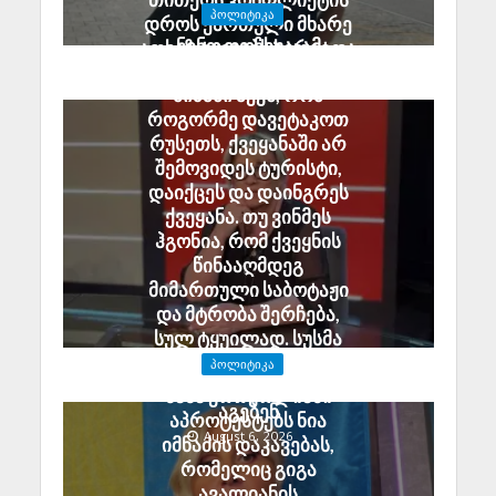
ᲞᲝᲚᲘᲢᲘᲙᲐ
დროს ქართული მხარე
ნინო ფოჩხუა: ამ
აფხაზ ტყვეებს ხვრეტდა
ყველაფერს ერთი
August 6, 2026
მიზანი აქვს, რომ
როგორმე დავეტაკოთ
რუსეთს, ქვეყანაში არ
შემოვიდეს ტურისტი,
დაიქცეს და დაინგრეს
ქვეყანა. თუ ვინმეს
ჰგონია, რომ ქვეყნის
წინააღმდეგ
მიმართული საბოტაჟი
და მტრობა შერჩება,
სულ ტყუილად. სუსმა
გამოძიება დაიწყო და
ᲞᲝᲚᲘᲢᲘᲙᲐ
დამნაშავეები პასუხს
ნანა ჟორჟოლიანი
აგებენ
აპროტესტებს ნია
August 6, 2026
იმნაძის დაკავებას,
რომელიც გიგა
ავალიანის