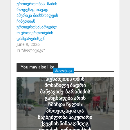
ურთიერთობას, მაშინ
როდესაც თავად
ამერიკა მიისწრაფვის
ჩინეთთან
ურთიერთსასარგებლ
ო ურთიერთობების
დამყარებისკენ
June 9, 2026
In "პოლიტიკა"
You may also like
ᲞᲝᲚᲘᲢᲘᲙᲐ
აფხაზეთის ომის
მონაწილე ბადრი
მანჯავიძე: ბარამიძის
განცხადება არის
წმინდა წყლის
პროვოკაცია და
მავნებლობა საკუთარი
ქვეყნის წინააღმდეგ,
თითქოს კონფლიქტის