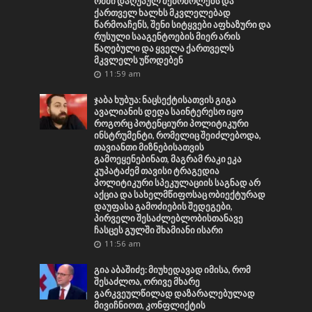
ომში დაღუპულ მებრძოლებს და
ქართველ ხალხს მკვლელებად
წარმოაჩენს, შენი სიტყვები აფხაზური და
რუსული სააგენტოების მიერ არის
წაღებული და ყველა ქართველს
მკვლელს უწოდებენ
11:59 am
ჯაბა ხუბუა: ნაცსექტისათვის გიგა
ავალიანის დედა საინტერესო იყო
როგორც პოტენციური პოლიტიკური
ინსტრუმენტი, რომელიც შეიძლებოდა,
თავიანთი მიზნებისათვის
გამოეყენებინათ, მაგრამ რაკი ეკა
კუპატაძემ თავისი ტრაგედია
პოლიტიკური სპეკულაციის საგნად არ
აქცია და სახელმწიფოსაც ობიექტურად
დაუფასა გამოძიების შედეგები,
პირველი შესაძლებლობისთანავე
ჩასცეს გულში შხამიანი ისარი
11:56 am
გია აბაშიძე: მიუხედავად იმისა, რომ
შესაძლოა, ორივე მხარე
გარკვეულწილად დაზარალებულად
მივიჩნიოთ, კონფლიქტის