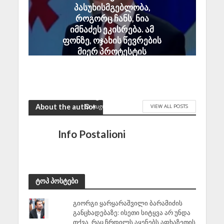
პასუხისმგებლობა,
როგორც ჩანს, ნია
იმნაძეს ეკისრება. ამ
ფონზე, ოჯახის წევრების
მიერ პროტესტის
უკიდურესი ფორმების
გამოხატვა ლოგიკურ
დასაბუთებას სრულად
მოკლებულია
August 7, 2026
About the author
VIEW ALL POSTS
Info Postalioni
ტოპ პოსტები
გიორგი ყარყარაშვილი ბარამიძის
განცხადებაზე: ისეთი სიტყვა არ უნდა
თქვა, რაც ჩრდილს აყენებს აფხაზეთის