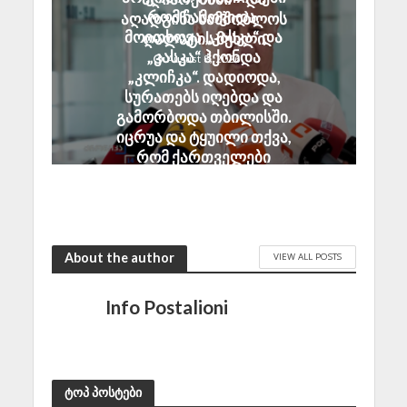
რომ ჩამოვიდა,
აღადგინა სამშობლოს
მოითხოვა „კასკა“ და
ღალატის მუხლი
„კასკა“ ჰქონდა
August 8, 2026
„კლიჩკა“. დადიოდა,
სურათებს იღებდა და
გამორბოდა თბილისში.
იცრუა და ტყუილი თქვა,
რომ ქართველები
ტყვეებს ხვრეტდნენო
August 8, 2026
About the author
VIEW ALL POSTS
Info Postalioni
ტოპ პოსტები