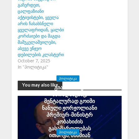
გაჩერდეთ,
ცალფაზიანი
აქტივისტები, ყველა
არის ჩასახსნელი
ყველაფრიდან, ყალბი
კორძაიები და მაგდა
მამუკელაშვილები,
ასევე ენჯეო
დებილების კლასტერი
October 7, 2025
In "პოლიტიკა"
ᲞᲝᲚᲘᲢᲘᲙᲐ
You may also like
გია აბაშიძე:
მარადმწვანე,
მენტალურად გოიმი
ნანული ჟორჟოლიანი
პრემიერ-მინისტრ
კობახიძის
გასამართლებას
ᲞᲝᲚᲘᲢᲘᲙᲐ
ითხოვს; შხამიან