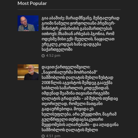
Most Popular
გია აბაშიძე: მარადმწვანე, მენტალურად
გოიმი ნანული ჟორჟოლიანი პრემიერ-
მინისტრ კობახიძის გასამართლებას
ითხოვს; შხამიან არსებას ჰგონია, რომ
ოდესმე მისი ექს-მეუღლის, ნაცჯალათ
ერეკლე კოდუას ხანა დადგება
საქართველოში
4:52 pm
დავით ქართველიშვილი:
„ნაციონალურმა მოძრაობამ“
სამშობლოს ღალატის მუხლი ზუსტად
2008 წლის აგვისტოს შემდეგ გააუქმა
სისხლის სამართლის კოდექსიდან.
იმდენად შეაშინა თავიანთ რიგებში
ღალატის გრადუსმა – ამ მუხლს თუნდაც
თეორიულად, რომელი მათგანი
გადაურჩებოდა. მოვიდა ეს
ხელისუფლება, არა უშეცდომო, მაგრამ
გულწრფელი თუნდაც საკუთარი
შეცდომების აღიარებაში – და აღადგინა
სამშობლოს ღალატის მუხლი
4:51 pm