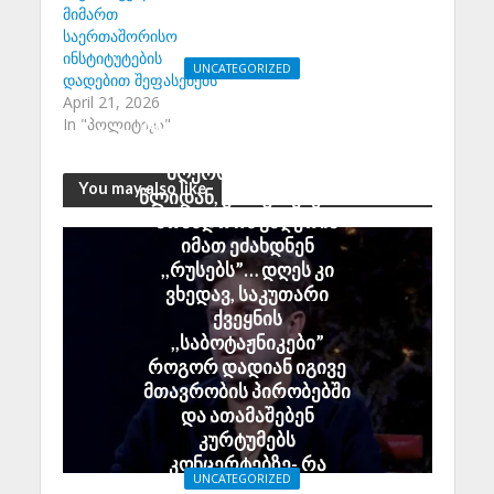
მიმართ
საერთაშორისო
ინსტიტუტების
UNCATEGORIZED
დადებით შეფასებებს
რეზო ბლიაძე:
April 21, 2026
ადამიანები, რომლებიც
In "პოლიტიკა"
2008 ის მერე რუსეთში
მღეროდნენ, 2022
You may also like
წლიდან, ვისაც რუსეთში
არასდროს უმღერია
იმათ ეძახდნენ
,,რუსებს”… დღეს კი
ვხედავ, საკუთარი
ქვეყნის
,,საბოტაჟნიკები”
როგორ დადიან იგივე
მთავრობის პირობებში
და ათამაშებენ
კურტუმებს
კონცერტებზე- რა
UNCATEGORIZED
შეცვალეთ, რა