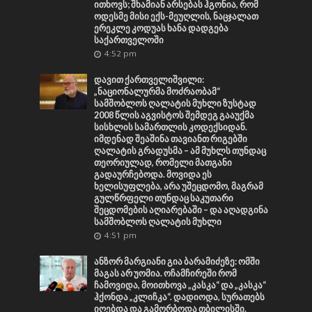
ითხოვს; შხამიან არსებას ჰგონია, რომ
ოდესმე მისი ექს-მეუღლის, ნაცჯალათ
ერეკლე კოდუას ხანა დადგება
საქართველოში
4:52 pm
დავით ქართველიშვილი:
„ნაციონალურმა მოძრაობამ“
სამშობლოს ღალატის მუხლი ზუსტად
2008 წლის აგვისტოს შემდეგ გააუქმა
სისხლის სამართლის კოდექსიდან.
იმდენად შეაშინა თავიანთ რიგებში
ღალატის გრადუსმა – ამ მუხლს თუნდაც
თეორიულად, რომელი მათგანი
გადაურჩებოდა. მოვიდა ეს
ხელისუფლება, არა უშეცდომო, მაგრამ
გულწრფელი თუნდაც საკუთარი
შეცდომების აღიარებაში – და აღადგინა
სამშობლოს ღალატის მუხლი
4:51 pm
ანზორ მარგიანი გია ბარამიძეზე: ომში
მაგას არ უომია. ოჩამჩირეში რომ
ჩამოვიდა, მოითხოვა „კასკა“ და „კასკა“
ჰქონდა „კლიჩკა“. დადიოდა, სურათებს
იღებდა და გამორბოდა თბილისში.