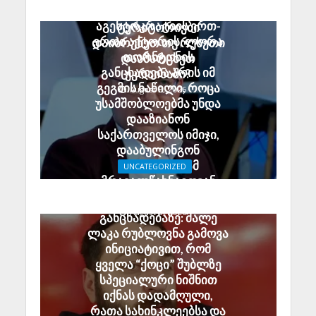
გია აბაშიძე:
გამღერებთ?
აგენტოკრატიის ერთ-
ტერიტორიები
ერთი აქტორის, ლორა
დაიბრუნეთ თუ რუსეთი
თორნტონის
დაამარცხეთ
განცხადება არის იმ
უკრაინაში?
გეგმის ნაწილი, როცა
August 8, 2026
უსამშობლოებმა უნდა
დააზიანონ
საქართველოს იმიჯი,
დააბულინგონ
ტურისტები; ამ
UNCATEGORIZED
მრავალწახნაგოვან
ჯაბა ხუბუა ელენე
საბოტაჟს იძიებს სუს-ი
ხოშტარიას
August 6, 2026
განცხადებაზე: მალე
ლაკა რუბლოვნა გამოვა
ინიციატივით, რომ
ყველა “ქოცი” შუბლზე
სპეციალური ნიშნით
იქნას დადამღული,
რათა სახინკლეებსა და