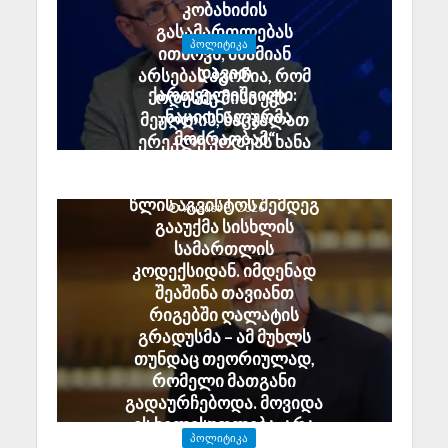
კობახიძის
გასამართლებას
ᲞᲝᲚᲘᲢᲘᲙᲐ
ითხოვს; შხამიან
დავით
არსებას ჰგონია, რომ
ქართველიშვილი:
ოდესმე მისი ექს-
„ნაციონალურმა
მეუღლის, ნაცჯალათ
მოძრაობამ“
ერეკლე კოდუას ხანა
სამშობლოს ღალატის
დადგება
მუხლი ზუსტად 2008
საქართველოში
წლის აგვისტოს შემდეგ
August 8, 2026
გააუქმა სისხლის
სამართლის
კოდექსიდან. იმდენად
შეაშინა თავიანთ
რიგებში ღალატის
გრადუსმა – ამ მუხლს
თუნდაც თეორიულად,
რომელი მათგანი
გადაურჩებოდა. მოვიდა
ეს ხელისუფლება, არა
ᲞᲝᲚᲘᲢᲘᲙᲐ
უშეცდომო, მაგრამ