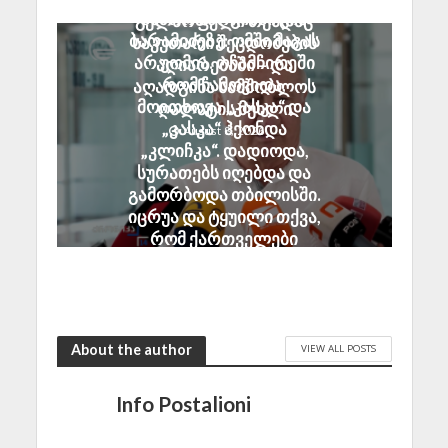
ანზორ მარგიანი გია
გულწრფელი თუნდაც
ბარამიძეზე: ომში მაგას
საკუთარი შეცდომების
არ უომია. ოჩამჩირეში
აღიარებაში – და
რომ ჩამოვიდა,
აღადგინა სამშობლოს
მოითხოვა „კასკა“ და
ღალატის მუხლი
„კასკა“ ჰქონდა
August 8, 2026
„კლიჩკა“. დადიოდა,
სურათებს იღებდა და
გამორბოდა თბილისში.
იცრუა და ტყუილი თქვა,
რომ ქართველები
ტყვეებს ხვრეტდნენო
August 8, 2026
About the author
VIEW ALL POSTS
Info Postalioni