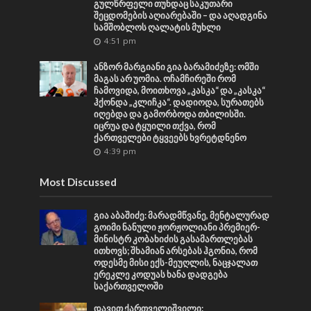
გულწრფელი თუნდაც საკუთარი
შეცდომების აღიარებაში – და აღადგინა
სამშობლოს ღალატის მუხლი
4:51 pm
ანზორ მარგიანი გია ბარამიძეზე: ომში
მაგას არ უომია. ოჩამჩირეში რომ
ჩამოვიდა, მოითხოვა „კასკა“ და „კასკა“
ჰქონდა „კლიჩკა“. დადიოდა, სურათებს
იღებდა და გამორბოდა თბილისში.
იცრუა და ტყუილი თქვა, რომ
ქართველები ტყვეებს ხვრეტდნენო
4:39 pm
Most Discussed
გია აბაშიძე: მარადმწვანე, მენტალურად
გოიმი ნანული ჟორჟოლიანი პრემიერ-
მინისტრ კობახიძის გასამართლებას
ითხოვს; შხამიან არსებას ჰგონია, რომ
ოდესმე მისი ექს-მეუღლის, ნაცჯალათ
ერეკლე კოდუას ხანა დადგება
საქართველოში
დავით ქართველიშვილი: