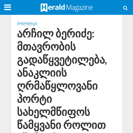
ᲞᲝᲚᲘᲢᲘᲙᲐ
არჩილ ბერიძე:
მთავრობის
გადაწყვეტილება,
ანაკლიის
ღრმაწყლოვანი
პორტი
სახელმწიფოს
წამყვანი როლით