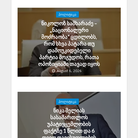
ᲞᲝᲚᲘᲢᲘᲙᲐ
ნიკოლოზ სამხარაძე –
„ნაციონალური
მოძრაობა“ ცდილობს,
რომ სხვა პატარა თუ
დამოუკიდებელი
პარტია მოგუდოს, რათა
ოპოზიციაში თავად იყოს
August 6, 2026
ᲞᲝᲚᲘᲢᲘᲙᲐ
ნიკა მელიას
სასამართლოს
უპატივცემლობის
ფაქტზე 1 წლით და 6
თვით თავისუფლების