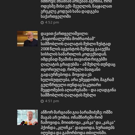
ითხოვს; შხამიან არსებას ჰგონია, რომ
ოდესმე მისი ექს-მეუღლის, ნაცჯალათ
ერეკლე კოდუას ხანა დადგება
საქართველოში
4:52 pm
დავით ქართველიშვილი:
„ნაციონალურმა მოძრაობამ“
სამშობლოს ღალატის მუხლი ზუსტად
2008 წლის აგვისტოს შემდეგ გააუქმა
სისხლის სამართლის კოდექსიდან.
იმდენად შეაშინა თავიანთ რიგებში
ღალატის გრადუსმა – ამ მუხლს თუნდაც
თეორიულად, რომელი მათგანი
გადაურჩებოდა. მოვიდა ეს
ხელისუფლება, არა უშეცდომო, მაგრამ
გულწრფელი თუნდაც საკუთარი
შეცდომების აღიარებაში – და აღადგინა
სამშობლოს ღალატის მუხლი
4:51 pm
ანზორ მარგიანი გია ბარამიძეზე: ომში
მაგას არ უომია. ოჩამჩირეში რომ
ჩამოვიდა, მოითხოვა „კასკა“ და „კასკა“
ჰქონდა „კლიჩკა“. დადიოდა, სურათებს
იღებდა და გამორბოდა თბილისში.