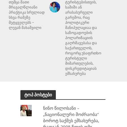
თუმცა მათი
ტურისტებისთვის,
მრავალწლიანი
საშიში ან
პრაქტიკა სრულიად
არასასურველი
სხვა რამეზე
გარემოა, რაც
მეტყველებს –
პოლიტიკური
ლევან მახაშვილი
მანიპულაციაა და
საზოგადოების
პოლარიზაციის
გაღრმავებასა და
საქართველოს,
როგორც უსაფრთხო
ტურისტული
მიმართულების,
დისკრედიტაციას
ემსახურება
ტოპ პოსტები
ნინო წილოსანი –
„ნაციონალური მოძრაობა“
ბოროტ საქმეს ემსახურება,
რადგან 2008 წლის ომი