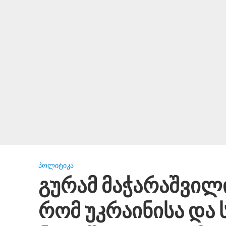
ᲞᲝᲚᲘᲢᲘᲙᲐ
გურამ მაჭარაშვილი
რომ უკრაინისა და