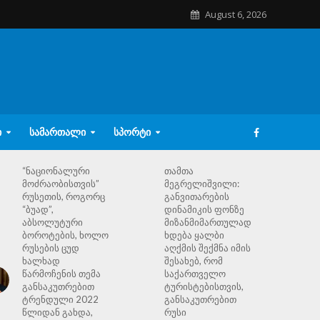
August 6, 2026
Ი
ᲡᲐᲛᲐᲠᲗᲐᲚᲘ
ᲡᲞᲝᲠᲢᲘ
“ნაციონალური
თამთა
მოძრაობისთვის”
მეგრელიშვილი:
რუსეთის, როგორც
განვითარების
“ბუად”,
დინამიკის ფონზე
აბსოლუტური
მიზანმიმართულად
ბოროტების, ხოლო
ხდება ყალბი
რუსების ცუდ
აღქმის შექმნა იმის
ხალხად
შესახებ, რომ
წარმოჩენის თემა
საქართველო
განსაკუთრებით
ტურისტებისთვის,
ტრენდული 2022
განსაკუთრებით
წლიდან გახდა,
რუსი