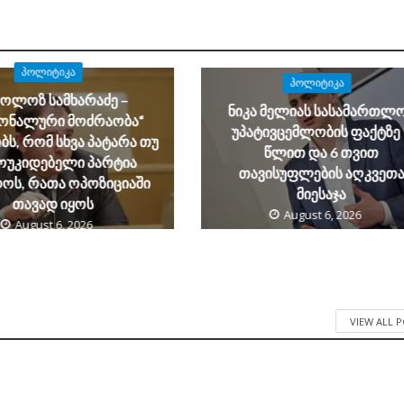
ᲞᲝᲚᲘᲢᲘᲙᲐ
ᲞᲝᲚᲘᲢᲘᲙᲐ
კოლოზ სამხარაძე –
ნიკა მელიას სასამართლ
იონალური მოძრაობა“
უპატივცემლობის ფაქტზე 
ს, რომ სხვა პატარა თუ
წლით და 6 თვით
ოუკიდებელი პარტია
თავისუფლების აღკვეთ
ოს, რათა ოპოზიციაში
მიესაჯა
თავად იყოს
August 6, 2026
August 6, 2026
VIEW ALL 