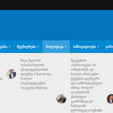
ᲪᲘᲜᲐ
ᲛᲔᲪᲜᲘᲔᲠᲔᲑᲐ
ᲞᲝᲚᲘᲢᲘᲙᲐ
ᲡᲐᲖᲝᲒᲐᲓᲝᲔᲑᲐ
ᲯᲐᲠ
ნიკა მელიას
შეკვეთით
სასამართლოს
პატრიოტები არ
უპატივცემლობის
არსებობენ. ეს
ფაქტზე 1 წლით და
ხალხი არის უცხო
ვა
6 თვით
ქვეყნის აგენტურა
თავისუფლების
და აღმსრულებელი
აღკვეთა მიესაჯა
იმისა, როგორ
დაანგრიონ
ქართული
ეკონომიკა და
ჩაშალონ
ტურისტული სეზონი