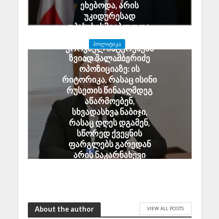
ეხებოდა, არის
უკიდურესად
უპასუხისმგებლო და
აზიანებს საქართველოს
ᲞᲝᲚᲘᲢᲘᲙᲐ
ეროვნულ ინტერესებს
ზვიად შალამბერიძე
August 7, 2026
ოპოზიციაზე: ის
რიტორიკა, რასაც ისინი
რუსეთის წინააღმდეგ
აწარმოებენ,
სხვადასხვა ნაბიჯი,
რასაც დღეს დგამენ,
სწორედ ქვეყნის
ფარგლებს გარედან
არის ნაკარნახევი
August 7, 2026
About the author
VIEW ALL POSTS