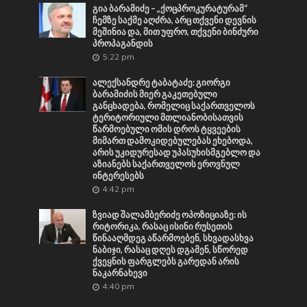
გია ბარამიძე – „ქოცპროკურატურამ“
ჩემზე საქმე აღძრა, არც თქვენი დევნის
მეშინია და, მით უფრო, თქვენი ბინძური
პროპაგანდის
5:22 pm
ალექსანდრე ტაბატაძე: გიორგი
ბარამიძის მიერ გაკეთებული
განცხადება, რომელიც საქართველოს
ტერიტორიული მთლიანობისათვის
წარმოებული ომის დროს ტყვეების
მიმართ დამოკიდებულებას ეხებოდა,
არის უკიდურესად უპასუხისმგებლო და
აზიანებს საქართველოს ეროვნულ
ინტერესებს
4:42 pm
ზვიად შალამბერიძე ოპოზიციაზე: ის
რიტორიკა, რასაც ისინი რუსეთის
წინააღმდეგ აწარმოებენ, სხვადასხვა
ნაბიჯი, რასაც დღეს დგამენ, სწორედ
ქვეყნის ფარგლებს გარედან არის
ნაკარნახევი
4:40 pm