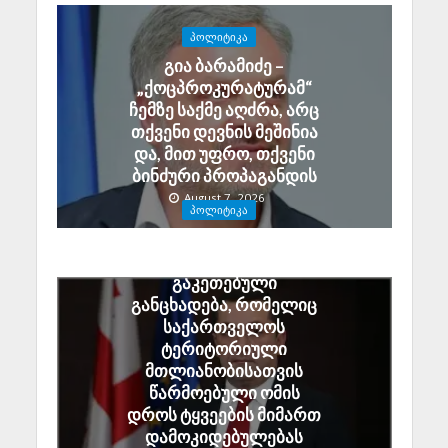
ᲞᲝᲚᲘᲢᲘᲙᲐ
გია ბარამიძე –
„ქოცპროკურატურამ“
ჩემზე საქმე აღძრა, არც
თქვენი დევნის მეშინია
და, მით უფრო, თქვენი
ბინძური პროპაგანდის
August 7, 2026
ᲞᲝᲚᲘᲢᲘᲙᲐ
ალექსანდრე ტაბატაძე:
გიორგი ბარამიძის მიერ
გაკეთებული
განცხადება, რომელიც
საქართველოს
ტერიტორიული
მთლიანობისათვის
წარმოებული ომის
დროს ტყვეების მიმართ
დამოკიდებულებას