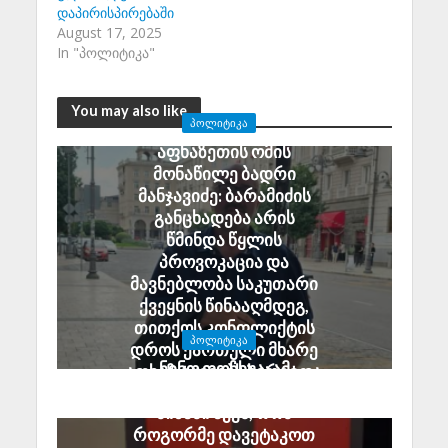
დაპირისპირებაში
August 17, 2025
In "პოლიტიკა"
You may also like
ᲞᲝᲚᲘᲢᲘᲙᲐ
აფხაზეთის ომის
მონაწილე ბადრი
მანჯავიძე: ბარამიძის
განცხადება არის
წმინდა წყლის
პროვოკაცია და
მავნებლობა საკუთარი
ქვეყნის წინააღმდეგ,
თითქოს კონფლიქტის
ᲞᲝᲚᲘᲢᲘᲙᲐ
დროს ქართული მხარე
ნინო ფოჩხუა: ამ
აფხაზ ტყვეებს ხვრეტდა
ყველაფერს ერთი
August 6, 2026
მიზანი აქვს, რომ
როგორმე დავეტაკოთ