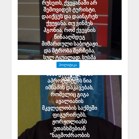
რუსეთს, ქვეყანაში არ
შემოვიდეს ტურისტი,
დაიქცეს და დაინგრეს
ქვეყანა. თუ ვინმეს
ჰგონია, რომ ქვეყნის
წინააღმდეგ
მიმართული საბოტაჟი
და მტრობა შერჩება,
სულ ტყუილად. სუსმა
გამოძიება დაიწყო და
ᲞᲝᲚᲘᲢᲘᲙᲐ
დამნაშავეები პასუხს
ნანა ჟორჟოლიანი
აგებენ
აპროტესტებს ნია
August 6, 2026
იმნაძის დაკავებას,
რომელიც გიგა
ავალიანის
მკვლელობის საქმეში
ფიგურირებს,
ჟორჟოლიანს
ეთანხმებიან
“ნაცმოძრაობის