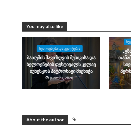
You may also like
ᲮᲔ
ᲮᲔᲚᲝᲕᲜᲔᲑᲐ ᲓᲐ ᲙᲣᲚᲢᲣᲠᲐ
„გზ
ბათუმის შავი ზღვის მუსიკისა და
თანა
ხელოვნების ფესტივალს კვლავ
სივ
იუნესკოს პატრონაჟი მიენიჭა
პერ
June 21, 2026
About the author