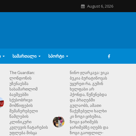
August 6, 2026
Ი
ᲡᲐᲛᲐᲠᲗᲐᲚᲘ
ᲡᲞᲝᲠᲢᲘ
The Guardian:
ნინო ჯღარკავა: ვიკა
ლონდონის
ბუკია ბურატინოვას
უზენაესმა
უყურეთ რა, გუშინ
სასამართლომ
ხელფასი არ
ბავშვებში
ჰქონდა, წუწუნებდა
სქესობრივი
და პრაღებში
მომწიფების
გულაობს, ამათი
შემაჩერებელი
წაქეზებული ხალხი
წამლების
კი ზოგი ციხეშია,
კლინიკური
ზოგი ჯარიმებს
კვლევის ჩატარების
ჯარიმებზე იღებს და
უფლება მისცა
ზოგი გაოფლილ-