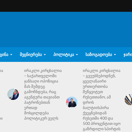
ᲪᲘᲜᲐ
ᲛᲔᲪᲜᲘᲔᲠᲔᲑᲐ
ᲞᲝᲚᲘᲢᲘᲙᲐ
ᲡᲐᲖᲝᲒᲐᲓᲝᲔᲑᲐ
ᲯᲐᲠ
ია
ირაკლი კირცხალია
ირაკლი კირცხალია
– საქართველოში
– გვეუბნებოდნენ,
ჯანსაღი ოპოზიცია
ყველანაირი
მას შემდეგ
ურთიერთობა
გამოჩნდება, რაც
შეწყვიტეთ
აგენტურა თავიანთ
რუსეთთანო, ამ
პატრონებთან
დროს
ერთად
ბალტიისპირა
მოსცილდება
ქვეყნებიდან
ბი
პოლიტიკურ ველს
რუსეთში 400 და
500 პროცენტით იყო
გაზრდილი სპირტის