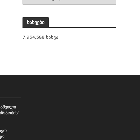
ნახვები
7,954,588 ნახვა
აშვილი
ძრაობის”
იყო
ყო