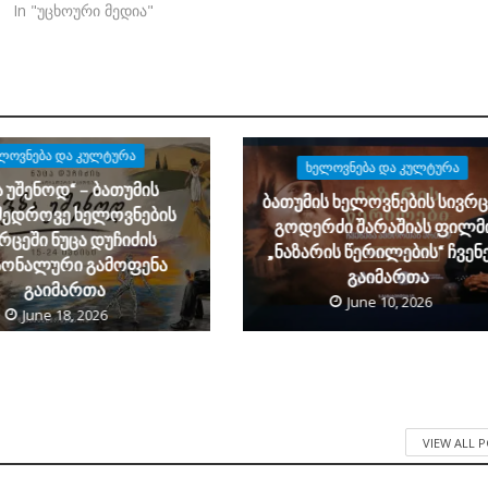
In "უცხოური მედია"
ᲚᲝᲕᲜᲔᲑᲐ ᲓᲐ ᲙᲣᲚᲢᲣᲠᲐ
ᲮᲔᲚᲝᲕᲜᲔᲑᲐ ᲓᲐ ᲙᲣᲚᲢᲣᲠᲐ
ა უშენოდ“ – ბათუმის
ბათუმის ხელოვნების სივრც
მედროვე ხელოვნების
გოდერძი შარაშიას ფილმ
რცეში ნუცა დუჩიძის
„ნაზარის წერილების“ ჩვენ
სონალური გამოფენა
გაიმართა
გაიმართა
June 10, 2026
June 18, 2026
VIEW ALL 