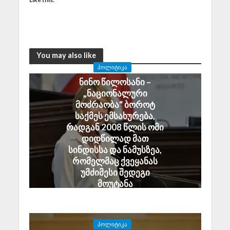
You may also like
ᲞᲝᲚᲘᲢᲘᲙᲐ
ნინო წილოსანი –
„ნაციონალური
მოძრაობა“ ბოროტ
საქმეს ემსახურება,
რადგან 2008 წლის ომი
დიდწილად მათ
სინდისსა და ნამუსზეა,
რომელმაც ქვეყანას
უმძიმესი შედეგი
მოუტანა
August 6, 2026
ᲞᲝᲚᲘᲢᲘᲙᲐ