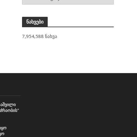
ნახვები
7,954,588 ნახვა
აშვილი
ძრაობის”
იყო
ყო