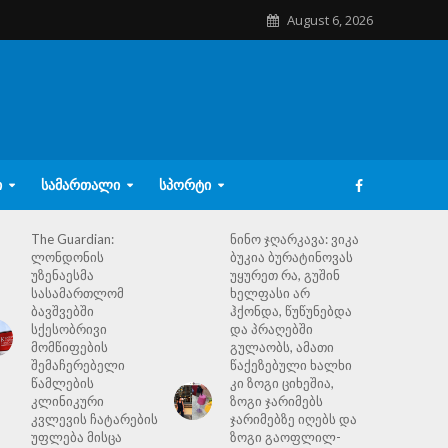
August 6, 2026
Ი
ᲡᲐᲛᲐᲠᲗᲐᲚᲘ
ᲡᲞᲝᲠᲢᲘ
The Guardian:
ნინო ჯღარკავა: ვიკა
ლონდონის
ბუკია ბურატინოვას
უზენაესმა
უყურეთ რა, გუშინ
სასამართლომ
ხელფასი არ
ბავშვებში
ჰქონდა, წუწუნებდა
სქესობრივი
და პრაღებში
მომწიფების
გულაობს, ამათი
შემაჩერებელი
წაქეზებული ხალხი
წამლების
კი ზოგი ციხეშია,
კლინიკური
ზოგი ჯარიმებს
კვლევის ჩატარების
ჯარიმებზე იღებს და
უფლება მისცა
ზოგი გაოფლილ-