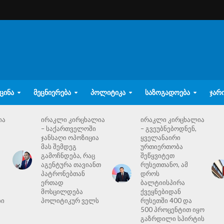
ᲪᲘᲜᲐ
ᲛᲔᲪᲜᲘᲔᲠᲔᲑᲐ
ᲞᲝᲚᲘᲢᲘᲙᲐ
ᲡᲐᲖᲝᲒᲐᲓᲝᲔᲑᲐ
ᲯᲐᲠ
ია
ირაკლი კირცხალია
ირაკლი კირცხალია
– საქართველოში
– გვეუბნებოდნენ,
ჯანსაღი ოპოზიცია
ყველანაირი
მას შემდეგ
ურთიერთობა
გამოჩნდება, რაც
შეწყვიტეთ
აგენტურა თავიანთ
რუსეთთანო, ამ
პატრონებთან
დროს
ერთად
ბალტიისპირა
მოსცილდება
ქვეყნებიდან
ბი
პოლიტიკურ ველს
რუსეთში 400 და
500 პროცენტით იყო
გაზრდილი სპირტის