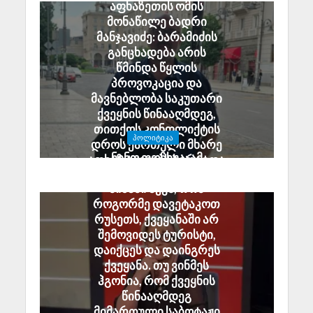
აფხაზეთის ომის
მონაწილე ბადრი
მანჯავიძე: ბარამიძის
განცხადება არის
წმინდა წყლის
პროვოკაცია და
მავნებლობა საკუთარი
ქვეყნის წინააღმდეგ,
თითქოს კონფლიქტის
ᲞᲝᲚᲘᲢᲘᲙᲐ
დროს ქართული მხარე
ნინო ფოჩხუა: ამ
აფხაზ ტყვეებს ხვრეტდა
ყველაფერს ერთი
August 6, 2026
მიზანი აქვს, რომ
როგორმე დავეტაკოთ
რუსეთს, ქვეყანაში არ
შემოვიდეს ტურისტი,
დაიქცეს და დაინგრეს
ქვეყანა. თუ ვინმეს
ჰგონია, რომ ქვეყნის
წინააღმდეგ
მიმართული საბოტაჟი