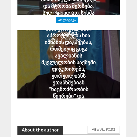
და მტრობა შერჩება,
სულ ტყუილად. სუსმა
გამოძიება დაიწყო და
ᲞᲝᲚᲘᲢᲘᲙᲐ
დამნაშავეები პასუხს
ნანა ჟორჟოლიანი
აგებენ
აპროტესტებს ნია
August 6, 2026
იმნაძის დაკავებას,
რომელიც გიგა
ავალიანის
მკვლელობის საქმეში
ფიგურირებს,
ჟორჟოლიანს
ეთანხმებიან
“ნაცმოძრაობის
წევრები” და
პროპაგანდისტები
August 6, 2026
About the author
VIEW ALL POSTS