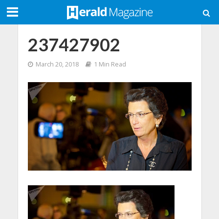
237427902
March 20, 2018
1 Min Read