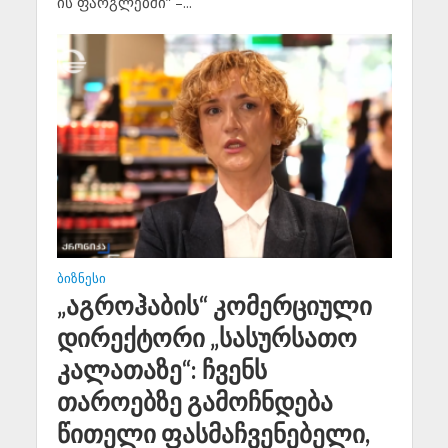
ის ფარგლებში” –...
ᲑᲘᲖᲜᲔᲡᲘ
„აგროჰაბის“ კომერციული
დირექტორი „სასურსათო
კალათაზე“: ჩვენს
თაროებზე გამოჩნდება
წითელი ფასმაჩვენებელი,