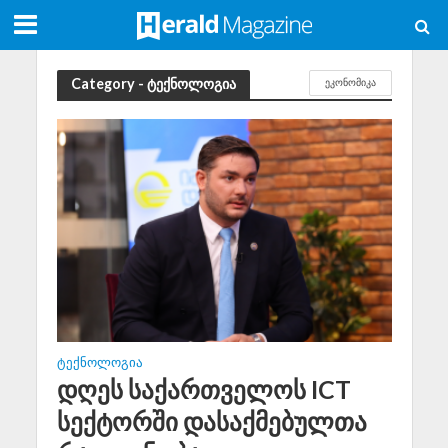
Category - ტექნოლოგია
ᲔᲙᲝᲜᲝᲛᲘᲙᲐ
ᲢᲔᲥᲜᲝᲚᲝᲒᲘᲐ
დღეს საქართველოს ICT
სექტორში დასაქმებულთა