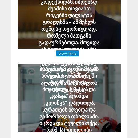
კოდექსიდან. იმდენად
შეაშინა თავიანთ
რიგებში ღალატის
გრადუსმა – ამ მუხლს
თუნდაც თეორიულად,
რომელი მათგანი
გადაურჩებოდა. მოვიდა
ეს ხელისუფლება, არა
ᲞᲝᲚᲘᲢᲘᲙᲐ
უშეცდომო, მაგრამ
ანზორ მარგიანი გია
გულწრფელი თუნდაც
ბარამიძეზე: ომში მაგას
საკუთარი შეცდომების
არ უომია. ოჩამჩირეში
აღიარებაში – და
რომ ჩამოვიდა,
აღადგინა სამშობლოს
მოითხოვა „კასკა“ და
ღალატის მუხლი
„კასკა“ ჰქონდა
August 8, 2026
„კლიჩკა“. დადიოდა,
სურათებს იღებდა და
გამორბოდა თბილისში.
იცრუა და ტყუილი თქვა,
რომ ქართველები
ტყვეებს ხვრეტდნენო