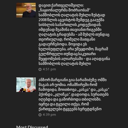
დავით ქართველიშვილი:
„ნაციონალურმა მოძრაობამ“
სამშობლოს ღალატის მუხლი ზუსტად
2008 წლის აგვისტოს შემდეგ გააუქმა
სისხლის სამართლის კოდექსიდან.
იმდენად შეაშინა თავიანთ რიგებში
ღალატის გრადუსმა – ამ მუხლს თუნდაც
თეორიულად, რომელი მათგანი
გადაურჩებოდა. მოვიდა ეს
ხელისუფლება, არა უშეცდომო, მაგრამ
გულწრფელი თუნდაც საკუთარი
შეცდომების აღიარებაში – და აღადგინა
სამშობლოს ღალატის მუხლი
4:51 pm
ანზორ მარგიანი გია ბარამიძეზე: ომში
მაგას არ უომია. ოჩამჩირეში რომ
ჩამოვიდა, მოითხოვა „კასკა“ და „კასკა“
ჰქონდა „კლიჩკა“. დადიოდა, სურათებს
იღებდა და გამორბოდა თბილისში.
იცრუა და ტყუილი თქვა, რომ
ქართველები ტყვეებს ხვრეტდნენო
4:39 pm
Most Discussed